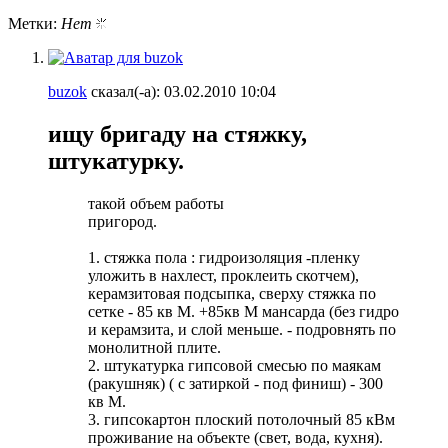
Метки:
Нет
buzok
сказал(-а):
03.02.2010
10:04
ищу бригаду на стяжку,
штукатурку.
такой объем работы
пригород.
1. стяжка пола : гидроизоляция -пленку
уложить в нахлест, проклеить скотчем),
керамзитовая подсыпка, сверху стяжка по
сетке - 85 кв М. +85кв М мансарда (без гидро
и керамзита, и слой меньше. - подровнять по
монолитной плите.
2. штукатурка гипсовой смесью по маякам
(ракушняк) ( с затиркой - под финиш) - 300
кв М.
3. гипсокартон плоский потолочный 85 кВм
проживание на объекте (свет, вода, кухня).