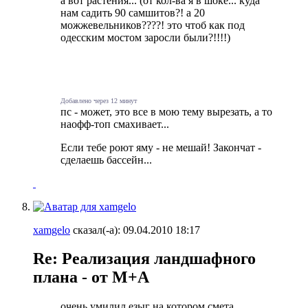
а вот растения... (от кол-ва я в шоке... куда
нам садить 90 самшитов?! а 20
можжевельников????! это чтоб как под
одесским мостом заросли были?!!!!)
Добавлено через 12 минут
пс - может, это все в мою тему вырезать, а то
наофф-топ смахивает...
Если тебе роют яму - не мешай! Закончат -
сделаешь бассейн...
xamgelo
сказал(-а):
09.04.2010
18:17
Re: Реализация ландшафного
плана - от М+А
очень умилил езыг на котором смета