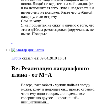
понял. Люди! не ведитесь на мой ландшафт.
и на исполнителя сего. ЧуваГ неадекватен и
ничего ему не поможет. Разве что, дубиной
наверну, если встречу.
Сам не хочу.
Я на процентах не сижу и ничего с того, что
этого дЭбила рекомендовал форумчанам, не
имею. Поверьте.
Krotik
сказал(-а):
09.04.2010
18:31
Re: Реализация ландшафного
плана - от М+А
Валера, расслабься - мужик поймал звезду...
может, кому и подойдет он... просто странно,
что я ему одно говорю, а он сделал все
совершенно другое.... креативный-
инициативный...