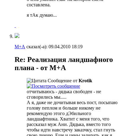
составлена.
я тАк думаю...
М+А
сказал(-а):
09.04.2010
18:19
Re: Реализация ландшафного
плана - от М+А
Сообщение от
Krotik
отчитываюсь - дядька свободен - не
сговорились мы.....
А я, даже не дочитывая весь пост, посыпаю
голову пеплом и больше никому не
рекомендую этого дЭбильного
ландшафтника. Хватит с меня того, что
рассказал муж Ани. Дядька, вместо того
чтобы идти навстречу заказчку, стал гнуть
свою линию. Еще и цены задирать, как я