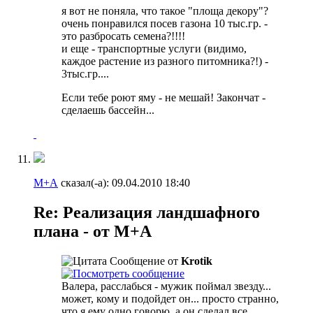
я вот не поняла, что такое "площа декору"?
очень понравился посев газона 10 тыс.гр. -
это разбросать семена?!!!!
и еще - транспортные услуги (видимо,
каждое растение из разного питомника?!) -
3тыс.гр....
Если тебе роют яму - не мешай! Закончат -
сделаешь бассейн...
М+А
сказал(-а):
09.04.2010
18:40
Re: Реализация ландшафного
плана - от М+А
Сообщение от
Krotik
Валера, расслабься - мужик поймал звезду...
может, кому и подойдет он... просто странно,
что я ему одно говорю, а он сделал все