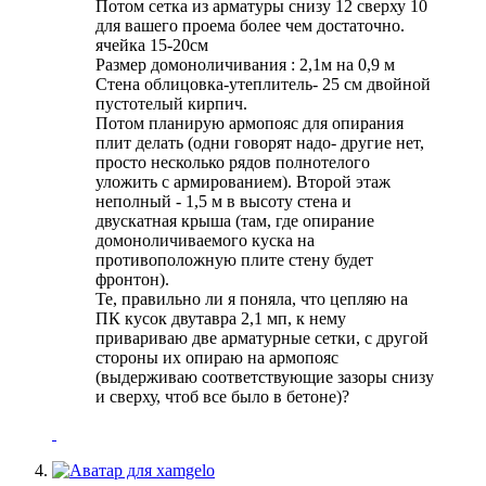
Потом сетка из арматуры снизу 12 сверху 10
для вашего проема более чем достаточно.
ячейка 15-20см
Размер домоноличивания : 2,1м на 0,9 м
Стена облицовка-утеплитель- 25 см двойной
пустотелый кирпич.
Потом планирую армопояс для опирания
плит делать (одни говорят надо- другие нет,
просто несколько рядов полнотелого
уложить с армированием). Второй этаж
неполный - 1,5 м в высоту стена и
двускатная крыша (там, где опирание
домоноличиваемого куска на
противоположную плите стену будет
фронтон).
Те, правильно ли я поняла, что цепляю на
ПК кусок двутавра 2,1 мп, к нему
привариваю две арматурные сетки, с другой
стороны их опираю на армопояс
(выдерживаю соответствующие зазоры снизу
и сверху, чтоб все было в бетоне)?