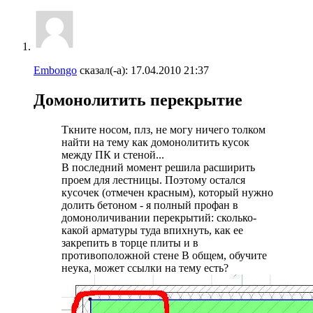
Embongo
сказал(-а):
17.04.2010
21:37
Домонолитить перекрытие
Ткните носом, плз, не могу ничего толком
найти на тему как домонолитить кусок
между ПК и стеной...
В последний момент решила расширить
проем для лестницы. Поэтому остался
кусочек (отмечен красным), который нужно
долить бетоном - я полный профан в
домоноличивании перекрытий: сколько-
какой арматуры туда впихнуть, как ее
закрепить в торце плиты и в
противоположной стене
В общем, обучите
неука, может ссылки на тему есть?