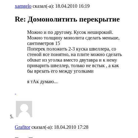
xamgelo
сказал(-а):
18.04.2010
16:19
Re: Домонолитить перекрытие
Можно и по другому. Кусок неширокий.
Можно толщину монолита сделать меньше,
сантиметров 15
Поперек положить 2-3 куска швеллера, со
стеной все понятно, на плите можно сделать
обхват из уголка вместо двутавра и к нему
приварить швеллер, только не встык , а как
бы врезать его между уголками
я тАк думаю...
Grafitor
сказал(-а):
18.04.2010
17:28