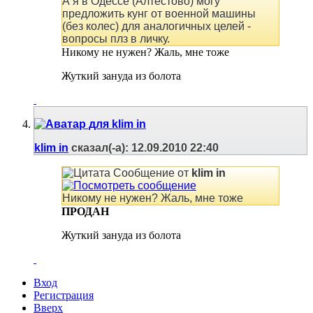
А я в Одессе (Алтестово) могу
предложить кунг от военной машины
(без колес) для аналогичных целей -
вопросы плз в личку.
Никому не нужен? Жаль, мне тоже
Жуткий зануда из болота
klim in
сказал(-а):
12.09.2010
22:40
Сообщение от
klim in
Никому не нужен? Жаль, мне тоже
ПРОДАН
Жуткий зануда из болота
Вход
Регистрация
Вверх