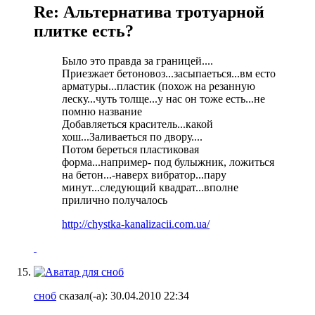
Re: Альтернатива тротуарной
плитке есть?
Было это правда за границей....
Приезжает бетоновоз...засыпаеться...вм есто
арматуры...пластик (похож на резанную
леску...чуть толще...у нас он тоже есть...не
помню название
Добавляеться краситель...какой
хош...Заливаеться по двору....
Потом береться пластиковая
форма...например- под булыжник, ложиться
на бетон...-наверх вибратор...пару
минут...следующий квадрат...вполне
прилично получалось
http://chystka-kanalizacii.com.ua/
сноб
сказал(-а):
30.04.2010
22:34