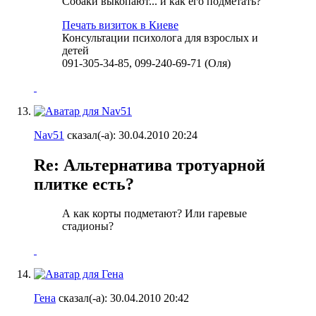
Собаки выкопают... и как его подметать?
Печать визиток в Киеве
Консультации психолога для взрослых и
детей
091-305-34-85, 099-240-69-71 (Оля)
Nav51
сказал(-а):
30.04.2010
20:24
Re: Альтернатива тротуарной
плитке есть?
А как корты подметают? Или гаревые
стадионы?
Гена
сказал(-а):
30.04.2010
20:42