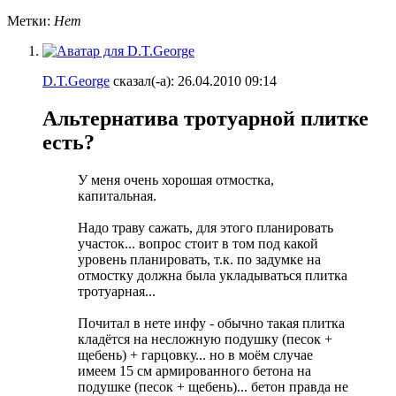
Метки:
Нет
D.T.George
сказал(-а):
26.04.2010
09:14
Альтернатива тротуарной плитке
есть?
У меня очень хорошая отмостка,
капитальная.
Надо траву сажать, для этого планировать
участок... вопрос стоит в том под какой
уровень планировать, т.к. по задумке на
отмостку должна была укладываться плитка
тротуарная...
Почитал в нете инфу - обычно такая плитка
кладётся на несложную подушку (песок +
щебень) + гарцовку... но в моём случае
имеем 15 см армированного бетона на
подушке (песок + щебень)... бетон правда не