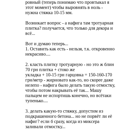
ровный (теперь понимаю что провтыкал я
этот момент) чтобы выровнять в ноль -
нужна стяжка 10-15 мм.
Возникает вопрос - а нафига там тротуарная
плитка? получается, что только для декора и
всё...
Вот и думаю теперь...
1. Оставить как есть - нельзя, т.к. откровенно
некрасиво....
2. класть плитку тротуарную - но это ж блин
70 грн плитка + стоко же
укладка + 10-15 грн гарцовка = 150-160-170
грн/метр - жирновато как-то, но скорее даже
нелепо - нафига было делать такую отмостку,
чтобы потом накрывать её так... Машу
пальцем не испортишь конечно, но всётаки
тупенько....
3. делать какую-то стяжку, допустим из
подкрашенного бетона... но не порвёт ли её
нафиг? если б сразу, когда из миксера
заливали отмостку...