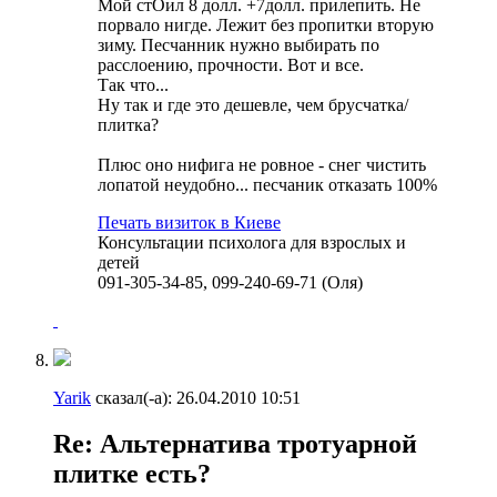
Мой стОил 8 долл. +7долл. прилепить. Не
порвало нигде. Лежит без пропитки вторую
зиму. Песчанник нужно выбирать по
расслоению, прочности. Вот и все.
Так что...
Ну так и где это дешевле, чем брусчатка/
плитка?
Плюс оно нифига не ровное - снег чистить
лопатой неудобно... песчаник отказать 100%
Печать визиток в Киеве
Консультации психолога для взрослых и
детей
091-305-34-85, 099-240-69-71 (Оля)
Yarik
сказал(-а):
26.04.2010
10:51
Re: Альтернатива тротуарной
плитке есть?