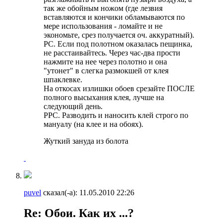
так же обойным ножом (где лезвия
вставляются и кончики обламываются по
мере использования - ломайте и не
экономьте, срез получается оч. аккуратный).
РС. Если под полотном оказалась пещинка,
не расстаивайтесь. Через час-два прости
нажмите на нее через полотно и она
"утонет" в слегка размокшей от клея
шпаклевке.
На откосах излишки обоев срезайте ПОСЛЕ
полного высыхания клея, лучше на
следующий день.
РРС. Разводить и наносить клей строго по
мануалу (на клее и на обоях).
Жуткий зануда из болота
puvel
сказал(-а):
11.05.2010
22:26
Re: Обои. Как их ...?