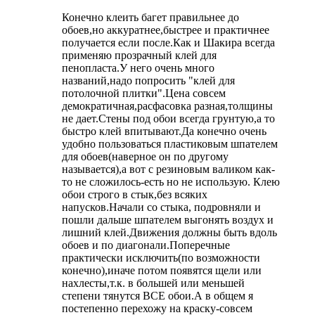
Конечно клеить багет правильнее до
обоев,но аккуратнее,быстрее и практичнее
получается если после.Как и Шакира всегда
применяю прозрачный клей для
пенопласта.У него очень много
названий,надо попросить "клей для
потолочной плитки".Цена совсем
демократичная,расфасовка разная,толщины
не дает.Стены под обои всегда грунтую,а то
быстро клей впитывают.Да конечно очень
удобно пользоваться пластиковым шпателем
для обоев(наверное он по другому
называется),а вот с резиновым валиком как-
то не сложилось-есть но не использую. Клею
обои строго в стык,без всяких
напусков.Начали со стыка, подровняли и
пошли дальше шпателем выгонять воздух и
лишний клей.Движения должны быть вдоль
обоев и по диагонали.Поперечные
практически исключить(по возможности
конечно),иначе потом появятся щели или
нахлесты,т.к. в большей или меньшей
степени тянутся ВСЕ обои.А в общем я
постепенно перехожу на краску-совсем