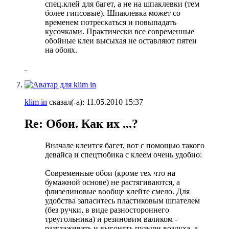
спец.клей для багет, а не на шпаклевки (тем
более гипсовые). Шпаклевка может со
временем потрескаться и повыпадать
кусочками. Практически все современные
обойные клеи высыхая не оставляют пятен
на обоях.
klim in
сказал(-а):
11.05.2010
15:37
Re: Обои. Как их ...?
Вначале клеится багет, вот с помощью такого
девайса и спецтюбика с клеем очень удобно:
Современные обои (кроме тех что на
бумажной основе) не растягиваются, а
флизелиновые вообще клейте смело. Для
удобства запаситесь пластиковым шпателем
(без ручки, в виде разностороннего
треугольника) и резиновим валиком -
разглаживать и выгонять пузыри воздуха, а