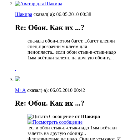
Шакира
сказал(-а):
06.05.2010
00:38
Re: Обои. Как их ...?
сначала обои-потом багет....багет клеили
спец.прозрачным клеем для
пенопласта...если обои стык-в-стык-надо
1мм всётаки залезть на другую обоину...
М+А
сказал(-а):
06.05.2010
00:42
Re: Обои. Как их ...?
Сообщение от
Шакира
.если обои стык-в-стык-надо 1мм всётаки
залезть на другую обоину...
Флизелиновые не надо. Они не усыхают. И