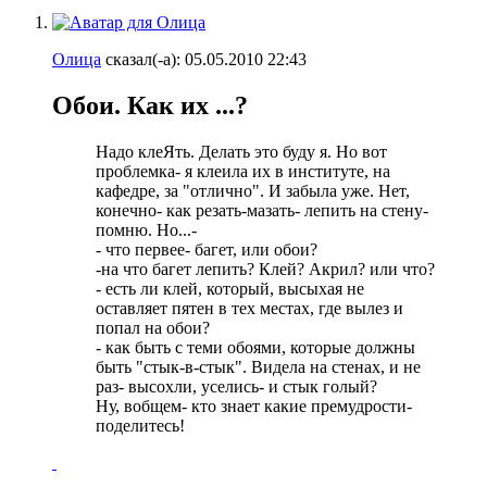
Олица
сказал(-а):
05.05.2010
22:43
Обои. Как их ...?
Надо клеЯть. Делать это буду я. Но вот
проблемка- я клеила их в институте, на
кафедре, за "отлично". И забыла уже. Нет,
конечно- как резать-мазать- лепить на стену-
помню. Но...-
- что первее- багет, или обои?
-на что багет лепить? Клей? Акрил? или что?
- есть ли клей, который, высыхая не
оставляет пятен в тех местах, где вылез и
попал на обои?
- как быть с теми обоями, которые должны
быть "стык-в-стык". Видела на стенах, и не
раз- высохли, уселись- и стык голый?
Ну, вобщем- кто знает какие премудрости-
поделитесь!