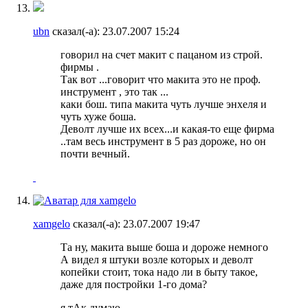
ubn
сказал(-а):
23.07.2007
15:24
говорил на счет макит с пацаном из строй.
фирмы .
Так вот ...говорит что макита это не проф.
инструмент , это так ...
каки бош. типа макита чуть лучше энхеля и
чуть хуже боша.
Деволт лучше их всех...и какая-то еще фирма
..там весь инструмент в 5 раз дороже, но он
почти вечный.
xamgelo
сказал(-а):
23.07.2007
19:47
Та ну, макита выше боша и дороже немного
А видел я штуки возле которых и деволт
копейки стоит, тока надо ли в быту такое,
даже для постройки 1-го дома?
я тАк думаю...