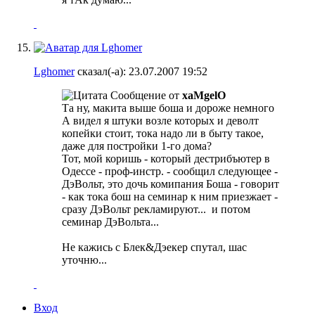
Lghomer
сказал(-а):
23.07.2007
19:52
Сообщение от
xaMgelO
Та ну, макита выше боша и дороже немного
А видел я штуки возле которых и деволт
копейки стоит, тока надо ли в быту такое,
даже для постройки 1-го дома?
Тот, мой коришь - который дестрибъютер в
Одессе - проф-инстр. - сообщил следующее -
ДэВольт, это дочь комипания Боша - говорит
- как тока бош на семинар к ним приезжает -
сразу ДэВольт рекламируют...
и потом
семинар ДэВольта...
Не кажись с Блек&Дэекер спутал, шас
уточню...
Вход