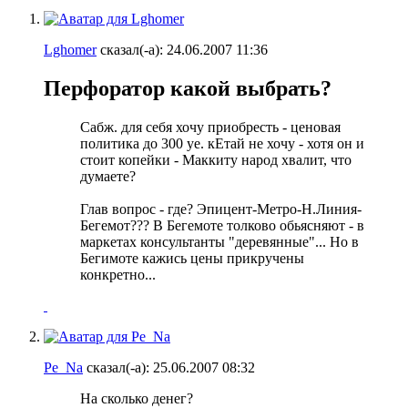
Lghomer
сказал(-а):
24.06.2007
11:36
Перфоратор какой выбрать?
Сабж. для себя хочу приобресть - ценовая
политика до 300 уе. кЕтай не хочу - хотя он и
стоит копейки - Маккиту народ хвалит, что
думаете?
Глав вопрос - где? Эпицент-Метро-Н.Линия-
Бегемот??? В Бегемоте толково обьясняют - в
маркетах консультанты "деревянные"... Но в
Бегимоте кажись цены прикручены
конкретно...
Pe_Na
сказал(-а):
25.06.2007
08:32
На сколько денег?