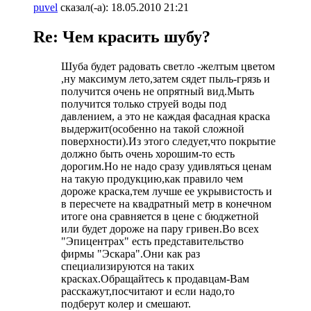
puvel
сказал(-а):
18.05.2010
21:21
Re: Чем красить шубу?
Шуба будет радовать светло -желтым цветом
,ну максимум лето,затем сядет пыль-грязь и
получится очень не опрятный вид.Мыть
получится только струей воды под
давлением, а это не каждая фасадная краска
выдержит(особенно на такой сложной
поверхности).Из этого следует,что покрытие
должно быть очень хорошим-то есть
дорогим.Но не надо сразу удивляться ценам
на такую продукцию,как правило чем
дороже краска,тем лучше ее укрывистость и
в пересчете на квадратный метр в конечном
итоге она сравняется в цене с бюджетной
или будет дороже на пару гривен.Во всех
"Эпицентрах" есть представительство
фирмы "Эскара".Они как раз
специализируются на таких
красках.Обращайтесь к продавцам-Вам
расскажут,посчитают и если надо,то
подберут колер и смешают.