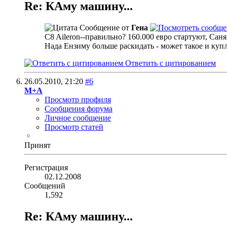
Re: КАму машину...
Сообщение от
Гена
C8 Aileron--правильно? 160.000 евро стартуют, Саня
Нада Ензиму больше раскидать - может такое и купл
Ответить с цитированием
26.05.2010,
21:20
#6
М+А
Просмотр профиля
Сообщения форума
Личное сообщение
Просмотр статей
Принят
Регистрация
02.12.2008
Сообщений
1,592
Re: КАму машину...