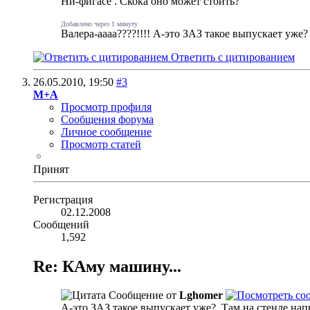
Ни-фигасе
. Скока оно может стоить?
Добавлено через 1 минуту
Валера-аааа????!!!! А-это ЗАЗ такое выпускает уже
Ответить с цитированием
26.05.2010,
19:50
#3
М+А
Просмотр профиля
Сообщения форума
Личное сообщение
Просмотр статей
Принят
Регистрация
02.12.2008
Сообщений
1,592
Re: КАму машину...
Сообщение от
Lghomer
А-это ЗАЗ такое выпускает уже?
Там на стенде нап