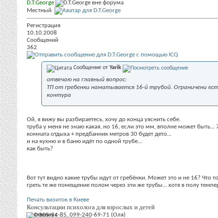
D.T.George
Местный
Регистрация
10.10.2008
Сообщений
362
Сообщение от
Yarik
отвечаю на главный вопрос:
ТП от гребенки наматывается 16-й трубой. Ограничени ес
контура
Ой, я вижу вы разбираетесь, хочу до конца уяснить себе.
труба у меня не знаю какая, но 16, если это мм, вполне может быть... 
комната отдыха + предбанник метров 30 будет дето...
и на кухню и в баню идёт по одной трубе...
как быть?
Вот тут видно какие трубы идут от гребёнки. Может это и не 16? Что 
греть те же помещение полом через эти же трубы... хотя в полу темп
Печать визиток в Киеве
Консультации психолога для взрослых и детей
091-305-34-85, 099-240-69-71 (Оля)