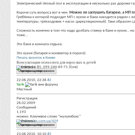
Электрический тёплый пол в эксплуатации в несколько раз дороже га
Короче суть вопроса вот в чем.
Можно ли заглушить батарею, а МП п
Гребёнка к которой подходит МП с кухни и бани находится рядом с к
температуры, трёхходовик + насос циркуляционный). Таки образом сде
Сложность конечно в том что надо долбать стяжку в бане и кухне... н
тоже...
Это баня и комната отдыха:
Это кухня (батарея и конвектор в пороге):
Печать визиток в Киеве
Консультации психолога для взрослых и детей
091-305-34-85, 099-240-69-71 (Оля)
Ответить с цитированием
22.06.2010,
22:36
#2
Yarik
Местный
Регистрация
26.02.2009
Сообщений
1,193
можно. Ключевое слово "мультибокс"
http://evolux.com.ua/429
Ответить с цитированием
23.06.2010,
10:10
#3