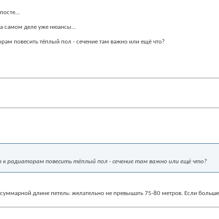
посте...
на самом деле уже нюансы...
рам повесить тёплый пол - сечение там важно или ещё что?
 к радиаторам повесить тёплый пол - сечение там важно или ещё что?
о суммарной длине петель: желательно не превышать 75-80 метров. Если больше