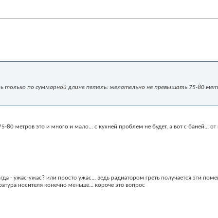
ть только по суммарной длине петель: желательно не превышать 75-80 мет
75-80 метров это и много и мало... с кухней проблем не будет, а вот с баней... 
тогда - ужас-ужас? или просто ужас... ведь радиатором греть получается эти по
ература носителя конечно меньше... короче это вопрос