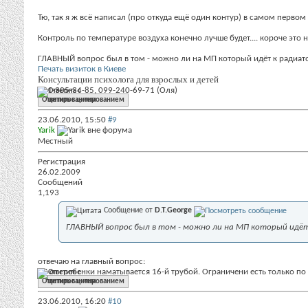
Тю, так я ж всё написал (про откуда ещё один контур) в самом первом 
Контроль по температуре воздуха конечно лучше будет.... короче это 
ГЛАВНЫЙ вопрос был в том - можно ли на МП который идёт к радиато
Печать визиток в Киеве
Консультации психолога для взрослых и детей
091-305-34-85, 099-240-69-71 (Оля)
Ответить с цитированием
23.06.2010,
15:50
#9
Yarik
Местный
Регистрация
26.02.2009
Сообщений
1,193
Сообщение от
D.T.George
ГЛАВНЫЙ вопрос был в том - можно ли на МП который идёт
отвечаю на главный вопрос:
ТП от гребенки наматывается 16-й трубой. Ограничени есть только п
Ответить с цитированием
23.06.2010,
16:20
#10