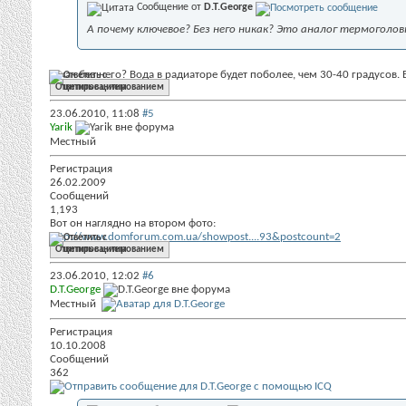
Сообщение от
D.T.George
А почему ключевое? Без него никак? Это аналог термоголо
А как без него? Вода в радиаторе будет поболее, чем 30-40 градусов.
Ответить с цитированием
23.06.2010,
11:08
#5
Yarik
Местный
Регистрация
26.02.2009
Сообщений
1,193
Вот он наглядно на втором фото:
http://www.domforum.com.ua/showpost....93&postcount=2
Ответить с цитированием
23.06.2010,
12:02
#6
D.T.George
Местный
Регистрация
10.10.2008
Сообщений
362