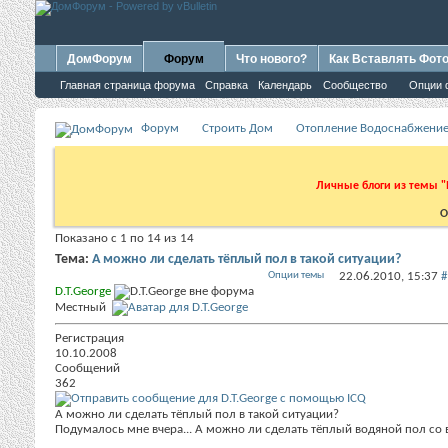
ДомФорум
Форум
Что нового?
Как Вставлять Фот
Главная страница форума
Справка
Календарь
Сообщество
Опции 
Форум
Строить Дом
Отопление Водоснабжение
Личные блоги из темы "
О
Показано с 1 по 14 из 14
Тема:
А можно ли сделать тёплый пол в такой ситуации?
Опции темы
22.06.2010,
15:37
#
D.T.George
Местный
Регистрация
10.10.2008
Сообщений
362
А можно ли сделать тёплый пол в такой ситуации?
Подумалось мне вчера... А можно ли сделать тёплый водяной пол со вр