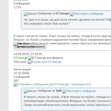
Сообщений
1,193
Сообщение от
D.T.George
Тю, так я ж пишу, шо для пола можно сделать на котле ОТ
Или всёравно этот бокс нужен?
В таком случае не нужен. Я вот только не пойму, откуда в котле еще 
Вторым, но более сложным вариантом молжет быть управление вын
Среди мультибоксов есть тоже варианты самых простых (по температ
Ответить с цитированием
23.06.2010,
15:16
#8
D.T.George
Местный
Регистрация
10.10.2008
Сообщений
362
Сообщение от
Yarik
В таком случае не нужен. Я вот только не пойму, откуда 
температуры теплоносителя. Вторым, но более сложным
Среди мультибоксов есть тоже варианты самых простых 