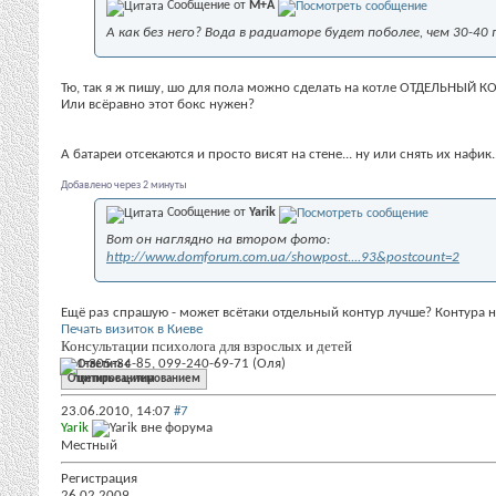
Сообщение от
М+А
А как без него? Вода в радиаторе будет поболее, чем 30-40
Тю, так я ж пишу, шо для пола можно сделать на котле ОТДЕЛЬНЫЙ К
Или всёравно этот бокс нужен?
А батареи отсекаются и просто висят на стене... ну или снять их нафик..
Добавлено через 2 минуты
Сообщение от
Yarik
Вот он наглядно на втором фото:
http://www.domforum.com.ua/showpost....93&postcount=2
Ещё раз спрашую - может всётаки отдельный контур лучше? Контура н
Печать визиток в Киеве
Консультации психолога для взрослых и детей
091-305-34-85, 099-240-69-71 (Оля)
Ответить с цитированием
23.06.2010,
14:07
#7
Yarik
Местный
Регистрация
26.02.2009