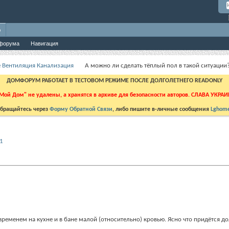
о
форума
Навигация
 Вентиляция Канализация
А можно ли сделать тёплый пол в такой ситуации
ДОМФОРУМ РАБОТАЕТ В ТЕСТОВОМ РЕЖИМЕ ПОСЛЕ ДОЛГОЛЕТНЕГО READONLY
Мой Дом" не удалены, а хранятся в архиве для безопасности авторов. СЛАВА УКРА
бращайтесь через
Форму Обратной Связи
, либо пишите в-личные сообщения
Lghome
1
еменем на кухне и в бане малой (относительно) кровью. Ясно что придётся долб