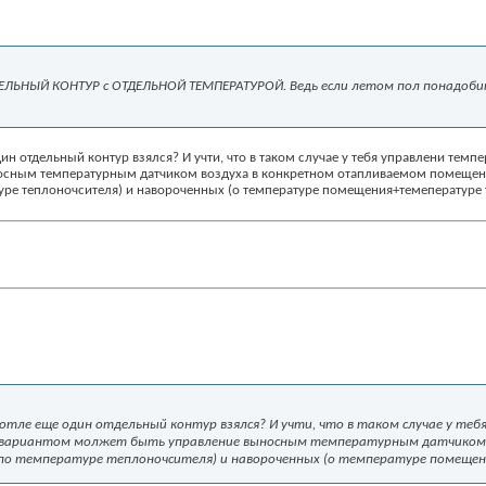
ДЕЛЬНЫЙ КОНТУР с ОТДЕЛЬНОЙ ТЕМПЕРАТУРОЙ. Ведь если летом пол понадобитс
один отдельный контур взялся? И учти, что в таком случае у тебя управлени те
осным температурным датчиком воздуха в конкретном отапливаемом помещен
уре теплоночсителя) и навороченных (о температуре помещения+темепературе
в котле еще один отдельный контур взялся? И учти, что в таком случае у 
 вариантом молжет быть управление выносным температурным датчиком 
(по температуре теплоночсителя) и навороченных (о температуре помеще