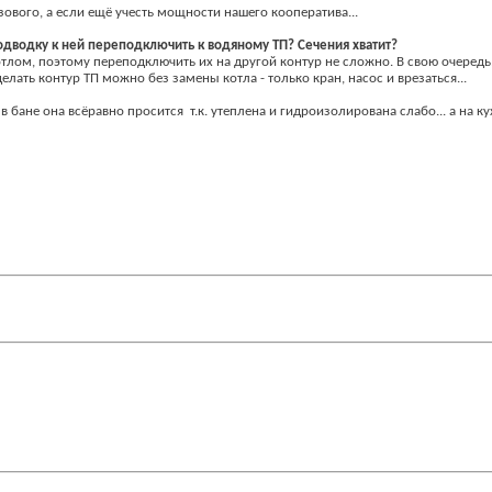
зового, а если ещё учесть мощности нашего кооператива...
одводку к ней переподключить к водяному ТП? Сечения хватит?
отлом, поэтому переподключить их на другой контур не сложно. В свою очередь
лать контур ТП можно без замены котла - только кран, насос и врезаться...
о в бане она всёравно просится
т.к. утеплена и гидроизолирована слабо... а на к