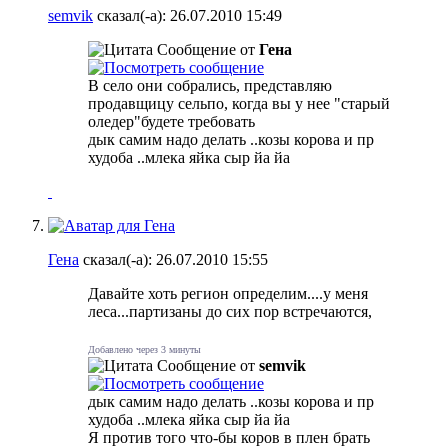
semvik
сказал(-а):
26.07.2010
15:49
Сообщение от
Гена
В село они собрались
, представляю
продавщицу сельпо, когда вы у нее "старый
оледер"будете требовать
дык самим надо делать ..козы корова и пр
худоба ..млека яйка сыр йа йа
Гена
сказал(-а):
26.07.2010
15:55
Давайте хоть регион определим....у меня
леса...партизаны до сих пор встречаются
,
Добавлено через 3 минуты
Сообщение от
semvik
дык самим надо делать ..козы корова и пр
худоба ..млека яйка сыр йа йа
Я против того что-бы коров в плен брать