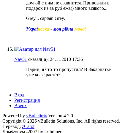
другой с ним не сравнится. Привозили в
подарок из-за руб ежа(
) много всякого...
Grey... captain Grey.
Украї
нська
-
моя рідна
мова!
Nav51
сказал(-а):
24.11.2010
17:36
Парни, я что-то пропустил? В Закарпатье
уже кофе растёт?
Вход
Регистрация
Вверх
Powered by
vBulletin®
Version 4.2.0
Copyright © 2026 vBulletin Solutions, Inc. All rights reserved.
Перевод:
zCarot
ДомФорум -2007 by Lghomer