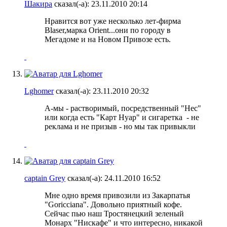
Шакира
сказал(-а):
23.11.2010
20:14
Нравится вот уже несколько лет-фирма
Blaser,марка Orient...они по городу в
Мегадоме и на Новом Привозе есть.
Lghomer
сказал(-а):
23.11.2010
20:32
А-мы - растворимый, посредственный "Нес"
или когда есть "Карт Нуар" и сигаретка
- не
реклама и не призыв - но мы так привыкли
captain Grey
сказал(-а):
24.11.2010
16:52
Мне одно время привозили из Закарпатья
"Goricciana". Довольно приятный кофе.
Сейчас пью наш Тростянецкий зеленый
Монарх "Нискафе" и что интересно, никакой