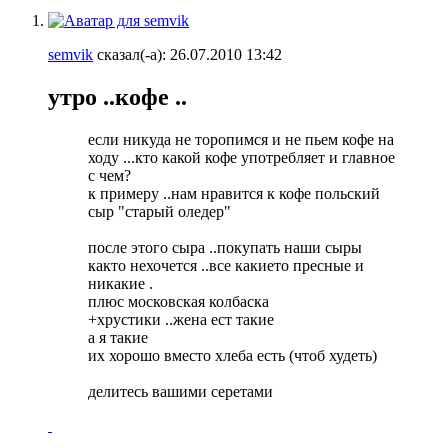
semvik
сказал(-а):
26.07.2010
13:42
утро ..кофе ..
если никуда не торопимся и не пьем кофе на
ходу ...кто какой кофе употребляет и главное
с чем?
к примеру ..нам нравится к кофе польский
сыр "старый оледер"
после этого сыра ..покупать наши сыры
както нехочется ..все какието пресные и
никакие .
плюс московская колбаска
+хрустики ..жена ест такие
а я такие
их хорошо вместо хлеба есть (чтоб худеть)
делитесь вашими серетами