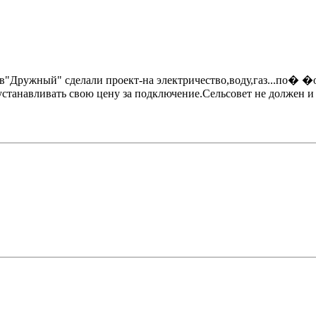
ив"Дружный" сделали проект-на электричество,воду,газ...по� �о
танавливать свою цену за подключение.Сельсовет не должен и да