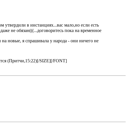
м утвердили в инстанциях...вас мало,но если есть
же не обязан(((...договоритесь пока на временное
 на новые, я спрашивала у народа - они ничего не
тся (Притчи,15:22)[/SIZE][/FONT]