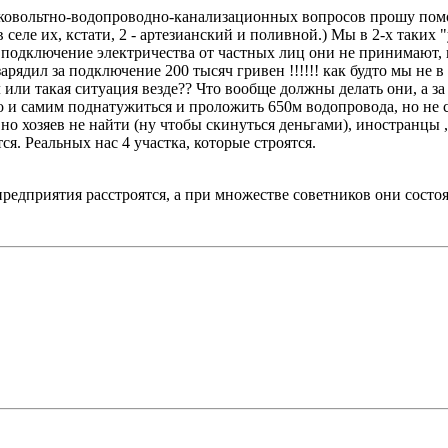
овольтно-водопроводно-канализационных вопросов прошу помощи
в селе их, кстати, 2 - артезианский и поливной.) Мы в 2-х таких
 подключение электричества от частных лиц они не принимают, и
 зарядил за подключение 200 тысяч гривен
!!!!!! как будто мы не
л или такая ситуация везде?? Что вообще должны делать они, а з
 и самим поднатужиться и проложить 650м водопровода, но не с
, но хозяев не найти (ну чтобы скинуться деньгами), иностранц
ся. Реальных нас 4 участка, которые строятся.
редприятия расстроятся, а при множестве советников они состоя