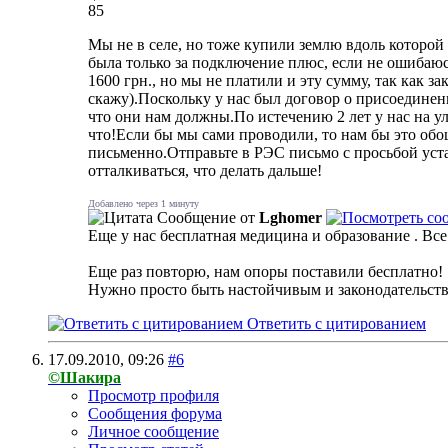
85
Мы не в селе, но тоже купили землю вдоль которой
была только за подключение плюс, если не ошибаюсь
1600 грн., но мы не платили и эту сумму, так как 
скажу).Поскольку у нас был договор о присоединен
что они нам должны.По истечению 2 лет у нас на 
что!Если бы мы сами проводили, то нам бы это обо
письменно.Отправьте в РЭС письмо с просьбой уста
отталкиваться, что делать дальше!
Добавлено через 1 минуту
Сообщение от
Lghomer
Еще у нас бесплатная медицина и образование
. Вс
Еще раз повторю, нам опоры поставили бесплатно!
Нужно просто быть настойчивым и законодательств
Ответить с цитированием
17.09.2010,
09:26
#6
©Шакира
Просмотр профиля
Сообщения форума
Личное сообщение