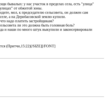
 бывалых: у нас участок в пределах села, есть "улица"
 "улицах" от обжитой зоны.
дите, мол, к председателю сельсовета, он должен сам
 в селе, а на Дерибасовской землю купили.
а что надо платить застройщикам?
ельсовета ли это должна быть головная боль?
ы ,да и наши по много штук выкупили и законсервировали
тся (Притчи,15:22)[/SIZE][/FONT]