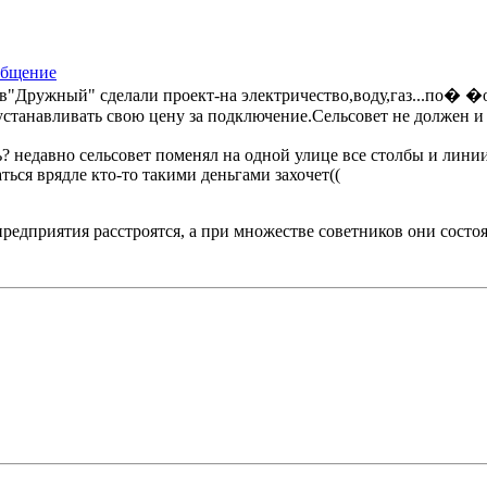
ив"Дружный" сделали проект-на электричество,воду,газ...по� �о
танавливать свою цену за подключение.Сельсовет не должен и да
ть? недавно сельсовет поменял на одной улице все столбы и линии
аться врядле кто-то такими деньгами захочет((
редприятия расстроятся, а при множестве советников они состоя