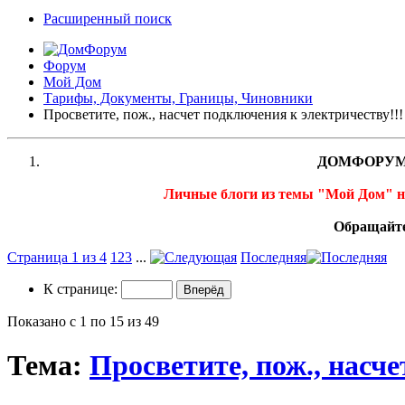
Расширенный поиск
Форум
Мой Дом
Тарифы, Документы, Границы, Чиновники
Просветите, пож., насчет подключения к электричеству!!!
ДОМФОРУМ
Личные блоги из темы "Мой Дом" 
Обращайте
Страница 1 из 4
1
2
3
...
Последняя
К странице:
Показано с 1 по 15 из 49
Тема:
Просветите, пож., насч