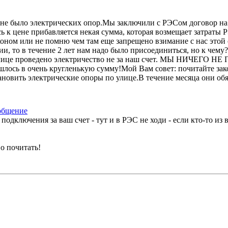
 не было электрических опор.Мы заключили с РЭСом договор на 
 к цене прибавляется некая сумма, которая возмещает затраты Р
законом или не помню чем там еще запрещено взимание с нас этой 
ии, то в течение 2 лет нам надо было присоединиться, но к чем
улице проведено электричество не за наш счет. МЫ НИЧЕГО НЕ 
шлось в очень кругленькую сумму!Мой Вам совет: почитайте зак
новить электрические опоры по улице.В течение месяца они обяз
е подключения за ваш счет - тут и в РЭС не ходи - если кто-то из 
о почитать!