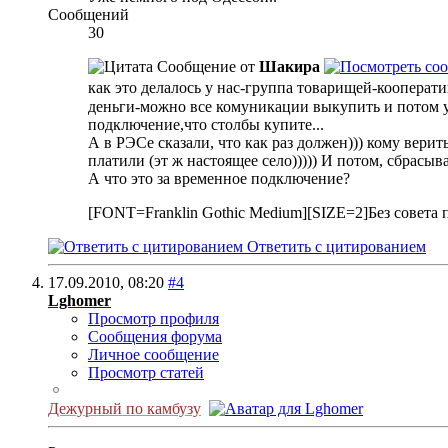
Сообщений
30
Сообщение от
Шакира
как это делалось у нас-группа товарищей-кооперат
деньги-можно все комуникации выкупить и потом ус
подключение,что столбы купите...
А в РЭСе сказали, что как раз должен))) кому вери
платили (эт ж настоящее село))))) И потом, сбрасыв
А что это за временное подключение?
[FONT=Franklin Gothic Medium][SIZE=2]Без совета п
Ответить с цитированием
17.09.2010,
08:20
#4
Lghomer
Просмотр профиля
Сообщения форума
Личное сообщение
Просмотр статей
Дежурный по камбузу