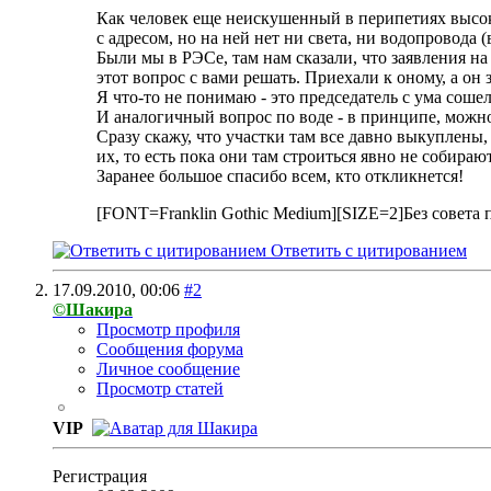
Как человек еще неискушенный в перипетиях высок
с адресом, но на ней нет ни света, ни водопровода (
Были мы в РЭСе, там нам сказали, что заявления на
этот вопрос с вами решать. Приехали к оному, а он
Я что-то не понимаю - это председатель с ума соше
И аналогичный вопрос по воде - в принципе, можно
Сразу скажу, что участки там все давно выкуплены
их, то есть пока они там строиться явно не собирают
Заранее большое спасибо всем, кто откликнется!
[FONT=Franklin Gothic Medium][SIZE=2]Без совета п
Ответить с цитированием
17.09.2010,
00:06
#2
©Шакира
Просмотр профиля
Сообщения форума
Личное сообщение
Просмотр статей
VIP
Регистрация