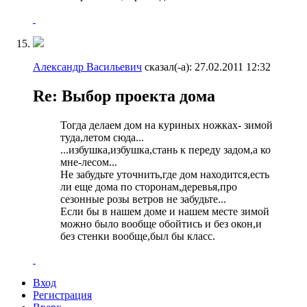
Александр Васильевич
сказал(-а):
27.02.2011
12:32
Re: Выбор проекта дома
Тогда делаем дом на куриных ножках- зимой
туда,летом сюда...
...избушка,избушка,стань к переду задом,а ко
мне-лесом...
Не забудьте уточнить,где дом находится,есть
ли еще дома по сторонам,деревья,про
сезонные розы ветров не забудьте...
Если бы в нашем доме и нашем месте зимой
можно было вообще обойтись и без окон,и
без стенки вообще,был бы класс.
Вход
Регистрация