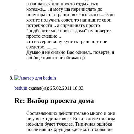
развиваться или просто отдыхать в
котедже..... я могу ща перечислять до
полутора ста страниц всякого якого.... если
хотите получить совет, то напишите свои
потребности... а спрашивать просто
"подберите мне проэкт дома" ну поверте
просто смешно...
это из серии хочу купить транспортное
средство...........
Думаю я не сильно Вас обидел.. поверте, я
вообще никого не обижаю ;)
beduin
сказал(-а):
25.02.2011
18:03
Re: Выбор проекта дома
Составляющих действительно много и они
не у всех одинаковые. Если в доме никогда
не жили будет тяжелее. Типичная ошибка
после наших хрущевок,все хотят большие