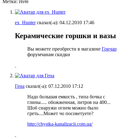
Метки:
Нет
ex_Hunter
сказал(-а):
04.12.2010
17:46
Керамические горшки и вазы
Вы можете преобрести в магазине
Гончар
форумчанам скидки
Гена
сказал(-а):
07.12.2010
17:12
Надо большая емкость , типа бочка с
глины..... обожженная, литров на 400...
Шоб снаружи огнем можно было
греть....Может чо посоветуете?
http://chystka-kanalizacii.com.ua/