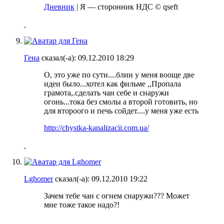
Дневник
| Я — сторонник НДС © qseft
Гена
сказал(-а):
09.12.2010
18:29
О, это уже по сути....блин у меня вооще две
идеи было
...хотел как фильме ,,Пропала
грамота,.сделать чан себе и снаружи
огонь...тока без смолы
а второй готовить, но
для второого и печь сойдет....у меня уже есть
http://chystka-kanalizacii.com.ua/
Lghomer
сказал(-а):
09.12.2010
19:22
Зачем тебе чан с огнем снаружи??? Может
мне тоже такое надо?!