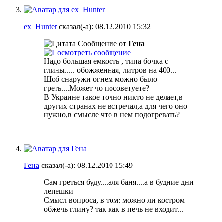
ex_Hunter
сказал(-а):
08.12.2010
15:32
Сообщение от
Гена
Надо большая емкость , типа бочка с
глины..... обожженная, литров на 400...
Шоб снаружи огнем можно было
греть....Может чо посоветуете?
В Украине такое точно никто не делает,в
других странах не встречал,а для чего оно
нужно,в смысле что в нем подогревать?
Гена
сказал(-а):
08.12.2010
15:49
Сам греться буду....аля баня....а в будние дни
лепешки
Смысл вопроса, в том: можно ли костром
обжечь глину? так как в печь не входит...