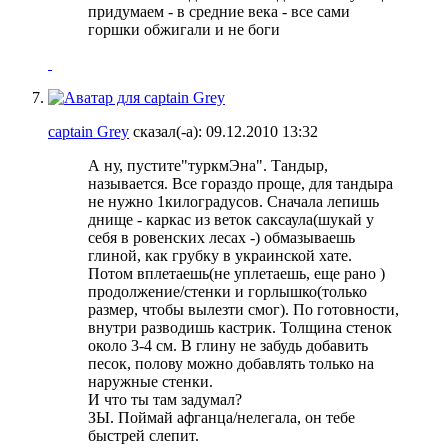
придумаем - в средние века - все сами
горшки обжигали и не боги
captain Grey
сказал(-а):
09.12.2010
13:32
А ну, пустите"туркмЭна". Тандыр,
называется. Все гораздо проще, для тандыра
не нужно 1килоградусов. Сначала лепишь
днище - каркас из веток саксаула(шукай у
себя в ровенских лесах -
) обмазываешь
глиной, как грубку в украинской хате.
Потом вплетаешь(не уплетаешь, еще рано
)
продолжение/стенки и горлышко(только
размер, чтобы вылезти смог). По готовности,
внутри разводишь кастрик. Толщина стенок
около 3-4 см. В глину не забудь добавить
песок, полову можно добавлять только на
наружные стенки.
И что ты там задумал?
ЗЫ. Поймай афганца/нелегала, он тебе
быстрей слепит.