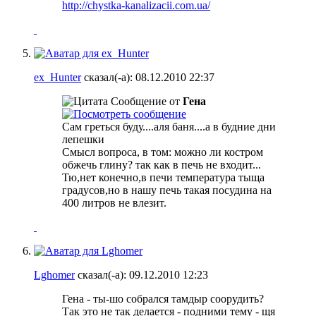
http://chystka-kanalizacii.com.ua/
ex_Hunter
сказал(-а):
08.12.2010
22:37
Сообщение от
Гена
Сам греться буду....аля баня....а в будние дни
лепешки
Смысл вопроса, в том: можно ли костром
обжечь глину? так как в печь не входит...
Тю,нет конечно,в печи температура тыща
градусов,но в нашу печь такая посудина на
400 литров не влезит.
Lghomer
сказал(-а):
09.12.2010
12:23
Гена - ты-шо собрался тамдыр соорудить?
Так это не так делается - подними тему - щя