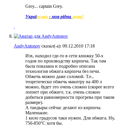
Grey... captain Grey.
Украї
нська
-
моя рідна
мова!
AndyAntonov
сказал(-а):
09.12.2010
17:18
Иэх, находил где-то в сети книжку 50-х
годов по производству кирпича. Так там
была показана и подробно описана
технология обжига кирпича без печи.
Обжечь можно даже соломой. Т.е.,
теоретически обжечь макитру на 400 л
можно, будет это очень сложно (скорее всего
лопнет при обжиге, т.к. очень сложно
добиться равномерности прогрева при таком
размере).
А тандыры сейчас делают из кирпича.
Маленькие.
1 кило градусов таки нужен. Для обжига. Ну,
750-850°С хотя бы.