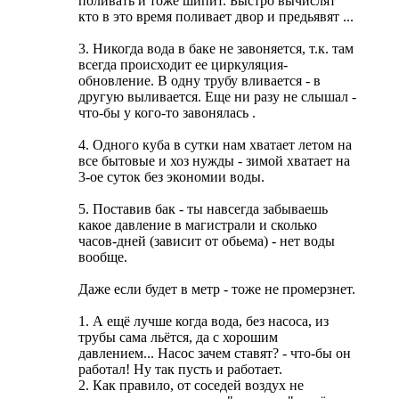
поливать и тоже шипит. Быстро вычислят
кто в это время поливает двор и предьявят ...
3. Никогда вода в баке не завоняется, т.к. там
всегда происходит ее циркуляция-
обновление. В одну трубу вливается - в
другую выливается. Еще ни разу не слышал -
что-бы у кого-то завонялась
.
4. Одного куба в сутки нам хватает летом на
все бытовые и хоз нужды - зимой хватает на
3-ое суток без экономии воды.
5. Поставив бак - ты навсегда забываешь
какое давление в магистрали и сколько
часов-дней (зависит от обьема) - нет воды
вообще.
Даже если будет в метр - тоже не промерзнет.
1. А ещё лучше когда вода, без насоса, из
трубы сама льётся, да с хорошим
давлением...
Насос зачем ставят? - что-бы он
работал! Ну так пусть и работает.
2. Как правило, от соседей воздух не