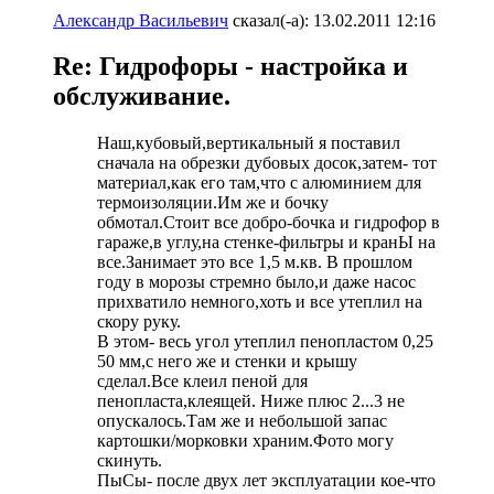
Александр Васильевич
сказал(-а):
13.02.2011
12:16
Re: Гидрофоры - настройка и
обслуживание.
Наш,кубовый,вертикальный я поставил
сначала на обрезки дубовых досок,затем- тот
материал,как его там,что с алюминием для
термоизоляции.Им же и бочку
обмотал.Стоит все добро-бочка и гидрофор в
гараже,в углу,на стенке-фильтры и кранЫ на
все.Занимает это все 1,5 м.кв. В прошлом
году в морозы стремно было,и даже насос
прихватило немного,хоть и все утеплил на
скору руку.
В этом- весь угол утеплил пенопластом 0,25
50 мм,с него же и стенки и крышу
сделал.Все клеил пеной для
пенопласта,клеящей. Ниже плюс 2...3 не
опускалось.Там же и небольшой запас
картошки/морковки храним.Фото могу
скинуть.
ПыСы- после двух лет эксплуатации кое-что