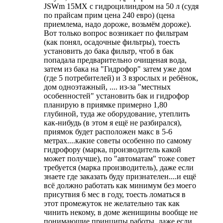
JSWm 15MX с гидроцилиндром на 50 л (судя
по прайсам прим цена 240 евро) (цена
приемлема, надо дороже, возьмём дороже).
Вот только вопрос возникает по фильтрам
(как понял, осадочные фильтры), тоесть
установить до бака фильтр, чтоб в бак
попадала предварительно очищеная вода,
затем из бака на "Гидрофор" затем уже дом
(где 5 потребителей) и 3 взрослых и ребёнок,
дом одноэтажный, .... из-за "местных
особенностей" установить бак и гидрофор
планирую в приямке примерно 1,80
глубиной, туда же оборудование, утеплить
как-нибудь (в этом я ещё не разбирался),
приямок будет расположен макс в 5-6
метрах....какие советы особенно по самому
гидрофору (марка, производитель какой
может получше), по "автоматам" тоже совет
требуется (марка производитель), даже если
знаете где заказать буду признателен....и ещё
всё должно работать как минимум без моего
присутвия 6 мес в году, тоесть ломаться в
этот промежуток не желательно так как
чинить некому, в доме женищины вообще не
понимающие принципы работы, даже если