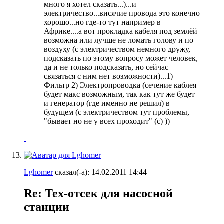
много я хотел сказать...)...и
электричество...висячие провода это конечно
хорошо...но где-то тут например в
Африке....а вот прокладка кабеля под землёй
возможна или лучше не ломать голову и по
воздуху (с электричеством немного дружу,
подсказать по этому вопросу может человек,
да и не только подсказать, но сейчас
связаться с ним нет возможности)...1)
Фильтр 2) Электропроводка (сечение каблея
будет макс возможным, так как тут же будет
и генератор (где именно не решил) в
будущем (с электричеством тут проблемы,
"бывает но не у всех проходит" (с) ))
Lghomer
сказал(-а):
14.02.2011
14:44
Re: Тех-отсек для насосной
станции