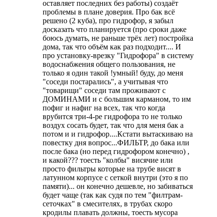
оставляет последних без работы) создаёт
проблемы в плане доверия. Про бак всё
решено (2 куба), про гидрофор, я забыл
досказать что планируется (про сроки даже
боюсь думать, не раньше трёх лет) постройка
дома, так что объём как раз подходит.... И
про установку-врезку "Гидрофора" в систему
водоснабжения общего пользования, не
только я один такой !умный! буду, до меня
"соседи постарались", а учитывая что
"товарищи" соседи там проживают с
ДОМИНАМИ и с большим карманом, то им
пофиг и нафиг на всех, так что когда
врубится три-4-ре гидрофора то не только
воздух сосать будет, так что для меня бак а
потом и и гидрофор....Кстати вытаскиваю на
повестку дня вопрос...ФИЛЬТР, до бака или
после бака (но перед гидрофором конечно) ,
и какой??? тоесть "колбы" висячие или
просто фильтры которые на трубе висят в
латунном корпусе с сеткой внутри (это я по
памяти)... он конечно дешевле, но забиваться
будет чаще (так как судя по тем "филтрам-
сеточках" в смесителях, в трубах скоро
кродилы плавать должны, тоесть мусора