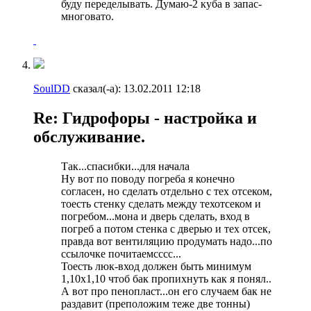
буду переделывать. Думаю-2 куба в запас-
многовато.
SoulDD
сказал(-а):
13.02.2011
12:18
Re: Гидрофоры - настройка и
обслуживание.
Так...спасибки...для начала
Ну вот по поводу погреба я конечно
согласен, но сделать отдельно с тех отсеком,
тоесть стенку сделать между техотсеком и
погребом...мона и дверь сделать, вход в
погреб а потом стенка с дверью и тех отсек,
правда вот вентиляцию продумать надо...по
ссылочке почитаемсссс...
Тоесть люк-вход должен быть минимум
1,10х1,10 чтоб бак пропихнуть как я понял..
А вот про пенопласт...он его случаем бак не
раздавит (преположим теже две тонны)