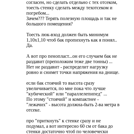
согласен, но сделать отдельно с тех отсеком,
тоесть стенку сделать между техотсеком и
погребом...
Зачем??? Терять полезную площадь и так не
большого помещения?
Тоесть люк-вход должен быть минимум
1,10х1,10 чтоб бак пропихнуть как я понял..
Да.
А вот про пенопласт...он его случаем бак не
раздавит (преположим теже две тонны) ...
Нет не раздавит - распределит нагрузку
ровно и снимет точки напряжения на днище.
если бак стоячий то высота сразу
увеличивается, по мне пока что лучше
"кубический" или "параллелепипед" ...
По этому "стоячий" и компактнее -
"лежачих" - высота должна-быть 2-ва метра в
отсеке.
про "приткнуть" к стенке сразу и не
подумал, а вот интересно 60 см от бака до
стенки достаточно чтоб по человечески