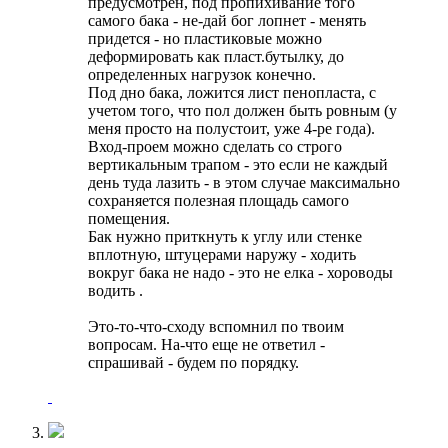
предусмотрен, под пропихивание того
самого бака - не-дай бог лопнет - менять
придется - но пластиковые можно
деформировать как пласт.бутылку, до
определенных нагрузок конечно.
Под дно бака, ложится лист пенопласта, с
учетом того, что пол должен быть ровным (у
меня просто на полустоит, уже 4-ре года).
Вход-проем можно сделать со строго
вертикальным трапом - это если не каждый
день туда лазить - в этом случае максимально
сохраняется полезная площадь самого
помещения.
Бак нужно приткнуть к углу или стенке
вплотную, штуцерами наружу - ходить
вокруг бака не надо - это не елка - хороводы
водить
.
Это-то-что-сходу вспомнил по твоим
вопросам. На-что еще не ответил -
спрашивай - будем по порядку.