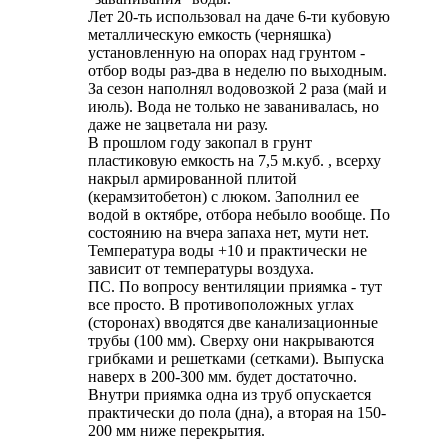
Лет 20-ть использовал на даче 6-ти кубовую
металлическую емкость (черняшка)
установленную на опорах над грунтом -
отбор воды раз-два в неделю по выходным.
За сезон наполнял водовозкой 2 раза (май и
июль). Вода не только не заванивалась, но
даже не зацветала ни разу.
В прошлом году закопал в грунт
пластиковую емкость на 7,5 м.куб. , всерху
накрыл армированной плитой
(керамзитобетон) с люком. Заполнил ее
водой в октябре, отбора небыло вообще. По
состоянию на вчера запаха нет, мути нет.
Температура воды +10 и практически не
зависит от температуры воздуха.
ПС. По вопросу вентиляции приямка - тут
все просто. В противоположных углах
(сторонах) вводятся две канализационные
трубы (100 мм). Сверху они накрываются
грибками и решетками (сетками). Выпуска
наверх в 200-300 мм. будет достаточно.
Внутри приямка одна из труб опускается
практически до пола (дна), а вторая на 150-
200 мм ниже перекрытия.