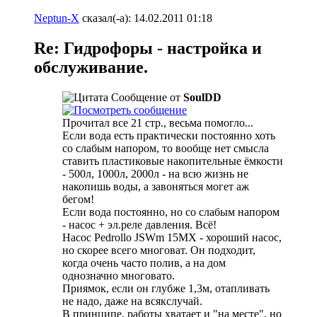
Neptun-X
сказал(-а):
14.02.2011
01:18
Re: Гидрофоры - настройка и
обслуживание.
Сообщение от
SoulDD
Прочитал все 21 стр., весьма помогло...
Если вода есть практически постоянно хоть
со слабым напором, то вообще нет смысла
ставить пластиковые накопительные ёмкости
- 500л, 1000л, 2000л - на всю жизнь не
накопишь воды, а завоняться могет аж
бегом!
Если вода постоянно, но со слабым напором
- насос + эл.реле давления. Всё!
Насос Pedrollo JSWm 15MX - хороший насос,
но скорее всего многоват. Он подходит,
когда очень часто полив, а на дом
однозначно многовато.
Приямок, если он глубже 1,3м, отапливать
не надо, даже на всякслучай.
В принципе, работы хватает и "на месте", но