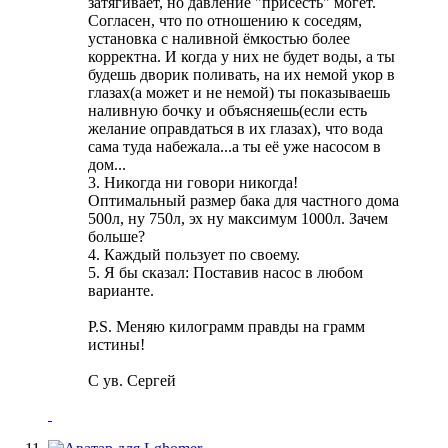
затягивает, но давление "присесть" могёт.
Согласен, что по отношению к соседям,
установка с наливной ёмкостью более
корректна. И когда у них не будет воды, а ты
будешь дворик поливать, на их немой укор в
глазах(а может и не немой) ты показываешь
наливную бочку и объясняешь(если есть
желание оправдаться в их глазах), что вода
сама туда набежала...а ты её уже насосом в
дом...
3. Никогда ни говори никогда!
Оптимальный размер бака для частного дома
500л, ну 750л, эх ну максимум 1000л. Зачем
больше?
4. Каждый пользует по своему.
5. Я бы сказал: Поставив насос в любом
варианте.
P.S. Меняю килограмм правды на грамм
истины!
С ув. Сергей