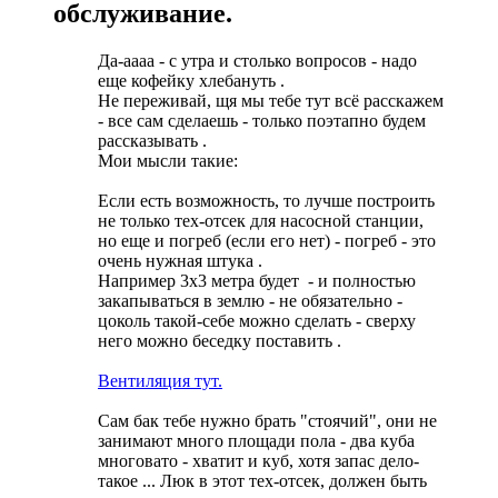
обслуживание.
Да-аааа - с утра и столько вопросов - надо
еще кофейку хлебануть
.
Не переживай, щя мы тебе тут всё расскажем
- все сам сделаешь - только поэтапно будем
рассказывать
.
Мои мысли такие:
Если есть возможность, то лучше построить
не только тех-отсек для насосной станции,
но еще и погреб (если его нет) - погреб - это
очень нужная штука
.
Например 3х3 метра будет
- и полностью
закапываться в землю - не обязательно -
цоколь такой-себе можно сделать - сверху
него можно беседку поставить
.
Вентиляция тут.
Сам бак тебе нужно брать "стоячий", они не
занимают много площади пола - два куба
многовато - хватит и куб, хотя запас дело-
такое ... Люк в этот тех-отсек, должен быть