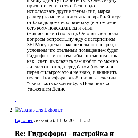
я вижу один тут точно есть) в Одессе буду
признателен и за это. Если надо
использовать другие трубы (тип, марка
размер) то могу и поменять по крайней мере
от бака до дома всю разводку (в этом деле
есть кому подсказать да и опыт
(малюсенький) но есть). Ой опять вопросы
вопросы вопросы...ну жду с нетерпением.
ЗЫ Могу сделать аже небольшой погреб, с
условием что отельным помещением будет
Гидрофор....и совсем забыл о главном...так
как "свет" выключать там любят, то можно
ли сделать отвод перед баком (после или
перед фильтром это я не знаю) и вклинить
после "Гидрофора" чтоб при выключении
"света" хоть какой нибудь Вода биль...с
Уважением Денис
Lghomer
сказал(-а):
13.02.2011
11:32
Re: Гидрофоры - настройка и