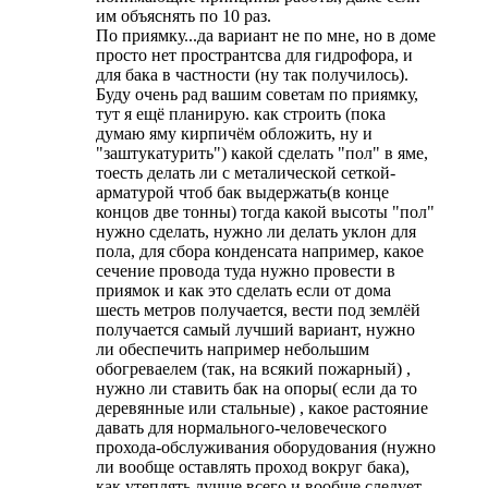
им объяснять по 10 раз.
По приямку...да вариант не по мне, но в доме
просто нет пространтсва для гидрофора, и
для бака в частности (ну так получилось).
Буду очень рад вашим советам по приямку,
тут я ещё планирую. как строить (пока
думаю яму кирпичём обложить, ну и
"заштукатурить") какой сделать "пол" в яме,
тоесть делать ли с металической сеткой-
арматурой чтоб бак выдержать(в конце
концов две тонны) тогда какой высоты "пол"
нужно сделать, нужно ли делать уклон для
пола, для сбора конденсата например, какое
сечение провода туда нужно провести в
приямок и как это сделать если от дома
шесть метров получается, вести под землёй
получается самый лучший вариант, нужно
ли обеспечить например небольшим
обогреваелем (так, на всякий пожарный) ,
нужно ли ставить бак на опоры( если да то
деревянные или стальные) , какое растояние
давать для нормального-человеческого
прохода-обслуживания оборудования (нужно
ли вообще оставлять проход вокруг бака),
как утеплять лучше всего и вообще следует