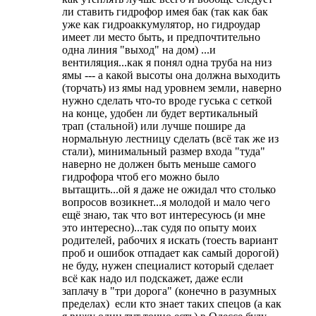
ли ставить гидрофор имея бак (так как бак
уже как гидроаккумулятор, но гидроудар
имеет ли место быть, и предпочтительно
одна линия "выход" на дом) ...и
вентиляция...как я понял одна труба на низ
ямы --- а какой высоты она должна выходить
(торчать) из ямы над уровнем земли, наверно
нужно сделать что-то вроде гуська с сеткой
на конце, удобен ли будет вертикальный
трап (стальной) или лучше пошире да
нормальную лестницу сделать (всё так же из
стали), минимальный размер входа "туда"
наверно не должен быть меньше самого
гидрофора чтоб его можно было
вытащить...ой я даже не ожидал что столько
вопросов возикнет...я молодой и мало чего
ещё знаю, так что вот интересуюсь (и мне
это интересно)...так судя по опыту моих
родителей, рабочих я искать (тоесть вариант
проб и ошибок отпадает как самый дорогой)
не буду, нужен специалист который сделает
всё как надо ил подскажет, даже если
заплачу в "три дорога" (конечно в разумных
пределах)
если кто знает таких спецов (а как