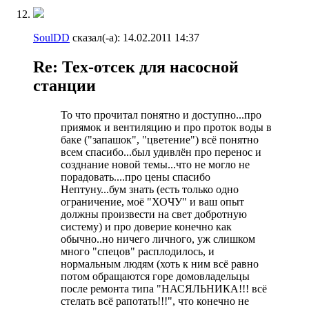
SoulDD
сказал(-а):
14.02.2011
14:37
Re: Тех-отсек для насосной
станции
То что прочитал понятно и доступно...про
приямок и вентиляцию и про проток воды в
баке ("запашок", "цветение") всё понятно
всем спасибо...был удивлён про перенос и
созднание новой темы...что не могло не
порадовать....про цены спасибо
Нептуну...бум знать (есть только одно
ограничение, моё "ХОЧУ" и ваш опыт
должны произвести на свет добротную
систему) и про доверие конечно как
обычно..но ничего личного, уж слишком
много "спецов" расплодилось, и
нормальным людям (хоть к ним всё равно
потом обращаются горе домовладельцы
после ремонта типа "НАСЯЛЬНИКА!!! всё
стелать всё рапотать!!!", что конечно не