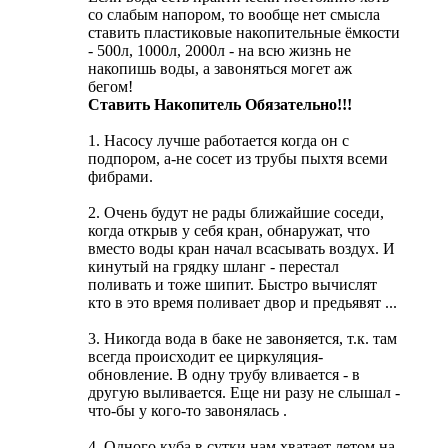
со слабым напором, то вообще нет смысла
ставить пластиковые накопительные ёмкости
- 500л, 1000л, 2000л - на всю жизнь не
накопишь воды, а завоняться могет аж
бегом!
Ставить Накопитель Обязательно!!!
1. Насосу лучше работается когда он с
подпором, а-не сосет из трубы пыхтя всеми
фибрами.
2. Очень будут не рады ближайшие соседи,
когда открыв у себя кран, обнаружат, что
вместо воды кран начал всасывать воздух. И
кинутый на грядку шланг - перестал
поливать и тоже шипит. Быстро вычислят
кто в это время поливает двор и предьявят ...
3. Никогда вода в баке не завоняется, т.к. там
всегда происходит ее циркуляция-
обновление. В одну трубу вливается - в
другую выливается. Еще ни разу не слышал -
что-бы у кого-то завонялась
.
4. Одного куба в сутки нам хватает летом на