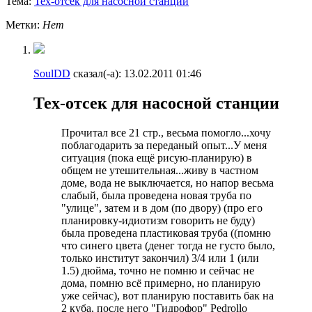
Тема:
Тех-отсек для насосной станции
Метки:
Нет
SoulDD
сказал(-а):
13.02.2011
01:46
Тех-отсек для насосной станции
Прочитал все 21 стр., весьма помогло...хочу
поблагодарить за переданый опыт...У меня
ситуация (пока ещё рисую-планирую) в
общем не утешительная...живу в частном
доме, вода не выключается, но напор весьма
слабый, была проведена новая труба по
"улице", затем и в дом (по двору) (про его
планировку-идиотизм говорить не буду)
была проведена пластиковая труба ((помню
что синего цвета (денег тогда не густо было,
только институт закончил) 3/4 или 1 (или
1.5) дюйма, точно не помню и сейчас не
дома, помню всё примерно, но планирую
уже сейчас), вот планирую поставить бак на
2 куба, после него "Гидрофор" Pedrollo