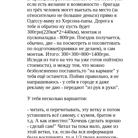
если есть желание и возможности - бригада
из трёх человек могет выехать на место (за
относительно не большие деньги) прямо в
Одессу-маму из Херсона-папы. Дорога к
тебе и обратно ну пусть будет
300грн(220км*2=440км), монтаж и
пусконаладка - 800грн. Поездок получается,
обычно, две - на посмотреть и посоветовать
по подготовке(приямки не делаем), и сам
монтаж. Итого: 300+300+800=1400грн.
Исходя из того на что ты уже готов пойти(по
стоимости), и между тем, что можно
безболезненно поставить,то "на кармане" у
тебя ещё останется. Пойми правильно, я не
напрашиваюсь - у себя в городе я даже
рекламу не даю - передают "из рук в руки".
У тебя несколько вариантов:
- читать, и перечитывать, эту ветку и потом
установить всё самому, с кумом, братом и
т.д. А как известно:"Хочешь сделать хорошо
- сделай сам!" Читал ты пока мало, даже из
этой ветки, т.к. если-бы вся информация
была воспринята, то и 1/3 твоих вопросов-