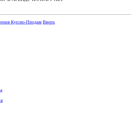
ления Куплю-Продам
Вверх
цы
ия