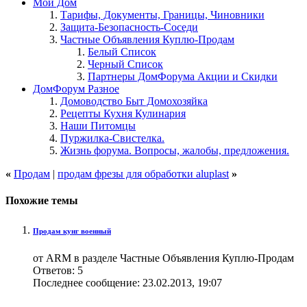
Мой Дом
Тарифы, Документы, Границы, Чиновники
Защита-Безопасность-Соседи
Частные Объявления Куплю-Продам
Белый Список
Черный Список
Партнеры ДомФорума Акции и Скидки
ДомФорум Разное
Домоводство Быт Домохозяйка
Рецепты Кухня Кулинария
Наши Питомцы
Пуржилка-Свистелка.
Жизнь форума. Вопросы, жалобы, предложения.
«
Продам
|
продам фрезы для обработки aluplast
»
Похожие темы
Продам кунг военный
от ARM в разделе Частные Объявления Куплю-Продам
Ответов:
5
Последнее сообщение:
23.02.2013,
19:07