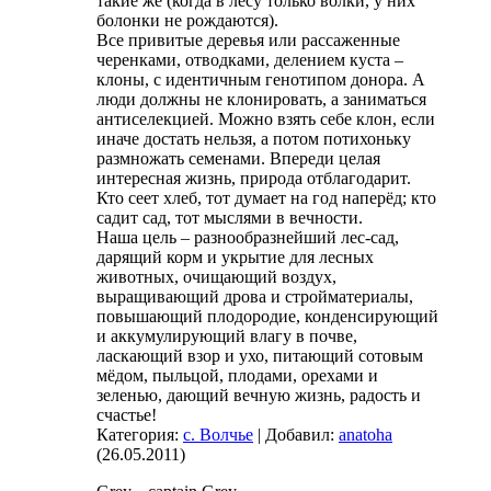
такие же (когда в лесу только волки, у них
болонки не рождаются).
Все привитые деревья или рассаженные
черенками, отводками, делением куста –
клоны, с идентичным генотипом донора. А
люди должны не клонировать, а заниматься
антиселекцией. Можно взять себе клон, если
иначе достать нельзя, а потом потихоньку
размножать семенами. Впереди целая
интересная жизнь, природа отблагодарит.
Кто сеет хлеб, тот думает на год наперёд; кто
садит сад, тот мыслями в вечности.
Наша цель – разнообразнейший лес-сад,
дарящий корм и укрытие для лесных
животных, очищающий воздух,
выращивающий дрова и стройматериалы,
повышающий плодородие, конденсирующий
и аккумулирующий влагу в почве,
ласкающий взор и ухо, питающий сотовым
мёдом, пыльцой, плодами, орехами и
зеленью, дающий вечную жизнь, радость и
счастье!
Категория:
с. Волчье
| Добавил:
anatoha
(26.05.2011)