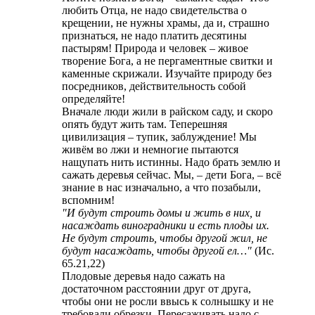
любить Отца, не надо свидетельства о
крещении, не нужны храмы, да и, страшно
признаться, не надо платить десятины
пастырям! Природа и человек – живое
творение Бога, а не пергаментные свитки и
каменные скрижали. Изучайте природу без
посредников, действительность собой
определяйте!
Вначале люди жили в райском саду, и скоро
опять будут жить там. Теперешняя
цивилизация – тупик, заблуждение! Мы
живём во лжи и немногие пытаются
нащупать нить истинны. Надо брать землю и
сажать деревья сейчас. Мы, – дети Бога, – всё
знание в нас изначально, а что позабыли,
вспомним!
"И будут строить домы и жить в них, и
насаждать виноградники и есть плоды их.
Не будут строить, чтобы другой жил, не
будут насаждать, чтобы другой ел…"
(Ис.
65.21,22)
Плодовые деревья надо сажать на
достаточном расстоянии друг от друга,
чтобы они не росли ввысь к солнышку и не
требовали обрезки. Пересаживать надо с