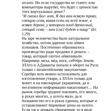
оплате. Но если государства не станет, или
компьютеры вырубят, что будет с ценностью
этих виртуальных денег?
"И сказал Бог: вот, Я дал вам всякую траву,
сеющую семя, какая есть на всей земле, и
всякое дерево, у которого плод древесный,
сеющий семя; – вам [сие] будет в пищу"
(Бт.
1.29)
На заре человечества было натуральное
хозяйство, потом дарение или обмен
излишков. Постепенно образовалось
производство ради продажи и деньги, –
товар, который охотно обменивали.
Например: меха, мёд, воск, сеРебро Земли.
ЗЛАто и АДаманты попали в оборот на Руси
только с византийскими оккупантами.
Серебро хоть можно использовать для
изготовления утвари, а ЗЛАто только для
монет и на ювелирные украшения, да и
негативную информацию накапливает… На
рынок серебра труднее повлиять, его много,
в руках многих, а золота мало, да и
большинство его в руках единиц, которые и
устанавливают биржевые цены на золото.
Если уж и держать сбережения, то в виде