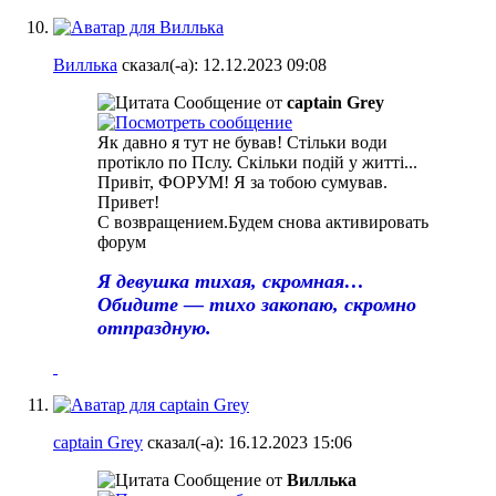
Виллька
сказал(-а):
12.12.2023
09:08
Сообщение от
captain Grey
Як давно я тут не бував! Стільки води
протікло по Пслу. Скільки подій у житті...
Привіт, ФОРУМ! Я за тобою сумував.
Привет!
С возвращением.Будем снова активировать
форум
Я девушка тихая, скромная…
Обидите — тихо закопаю, скромно
отпраздную.
captain Grey
сказал(-а):
16.12.2023
15:06
Сообщение от
Виллька