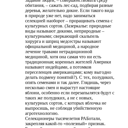
Задание людей, – совершенствовать среду
обитания, – сажать лес-сад, подбирая разные
деревья, желательно дикие. Если такого вида
в природе уже нет, надо заниматься
селекцией наоборот – проращивать семена с
культурных сортов. (Зазеркалье: природные
виды называют дикими, неприродные –
культурными; сверкающий скальпель
хирурга и шприц медсестры называют
официальной медициной, а народное
лечение травами нетрадиционной
медициной, хотя она самая что ни есть
традиционная; коренных жителей Америки
называют индейцами, а потомков
переселенцев американцами; кому выгодно
делать подмену понятий?). С тех, полудиких,
опять семенами и так далее. Глядишь, через
несколько смен и вырастут настоящие
яблони, особенно если перезапылятся будут с
таких же полудиких, а не с новых,
культурных сортов, с которых яблочка не
выпросишь, не соблюдя убийственную
агротехнологию.
Селекционеры тысячелетия РАБотали,
закрепляя какой-то «полезный» признак.