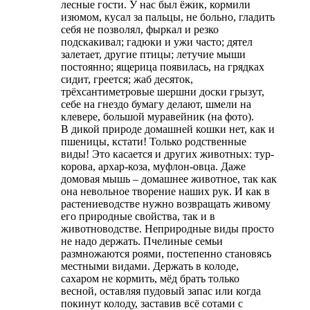
лесные гости. У нас был ёжик, кормили
изюмом, кусал за пальцы, не больно, гладить
себя не позволял, фыркал и резко
подскакивал; гадюки и ужи часто; дятел
залетает, другие птицы; летучие мыши
постоянно; ящерица появилась, на грядках
сидит, греется; жаб десяток,
трёхсантиметровые шершни доски грызут,
себе на гнездо бумагу делают, шмели на
клевере, большой муравейник (на фото).
В дикой природе домашней кошки нет, как и
пшеницы, кстати! Только родственные
виды! Это касается и других животных: тур-
корова, архар-коза, муфлон-овца. Даже
домовая мышь – домашнее животное, так как
она невольное творение наших рук. И как в
растениеводстве нужно возвращать живому
его природные свойства, так и в
животноводстве. Неприродные виды просто
не надо держать. Пчелиные семьи
размножаются роями, постепенно становясь
местными видами. Держать в колоде,
сахаром не кормить, мёд брать только
весной, оставляя пудовый запас или когда
покинут колоду, заставив всё сотами с