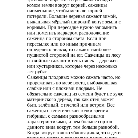
комом земли вокруг корней, саженцы
наименьшие, чтобы меньше корней
потеряли. Большие деревья сажают зимой,
выкапывая мёрзлый широкий конус земли с
корнями. При пересадке нужно запомнить
или пометить маркером расположение
саженца по сторонам света. Если при
пересылке или по иным причинам
определить нельзя, то сажают наиболее
пушистой стороной на юг. Саженцы из лесу
и хвойные сажают в тень нянек – деревьев
или кустарников, которые через несколько
лет рубят.
Саженцы плодовых можно сажать часто, но
прореживать по мере роста, выбраковывая
слабые или с плохими плодами. Не
обязательно саженец из семени будет не хуже
материнского дерева, так как отец может
быть залётный, с пчелой или ветром. Все
саженцы с генетической точки зрения –
гибриды, с самыми разнообразными
характеристиками, и чем больше сортов
данного вида вокруг, тем больше разнобой.
Когда вокруг только яблоня дикая, то и дети