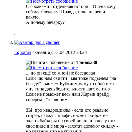
С собаками - отдельная история. Очень хочу
собаку. Овчарку! Правда, пока не решил
какую.
А почему овчарку?
Lghomer
сказал(-а):
13.04.2012
23:24
Сообщение от
Танюха38
... но он ещё со мной не беседовал
Если-шо нам свисти - мы тоже подьедем "на
беседу" - можем Бубкину маму с собой взять
- ну типа для убедительности аргументов
Если не поможет весь наш Жарын прайд
соберем - "уговорим"
ЗЫ. про квадроциклы - если кто реально
созрел, свяжу с профи, насчет скидок не
знаю - байкеры на своей волне и ваще у них
свое видение мира - захотят сделают скидку -
но главное, что не грузанут