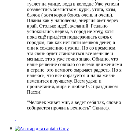
туалет на улице, вода в колодце
Уже успели
обзавестись хозяйством: куры, утята, козы,
бычок ( хотя коров боюсь очень и очень).
Планы как у наполеона, энергия бьёт через
край. Столько идей, желаний. Реально
успокоились нервы, в город не хочу, хотя
пока ещё придётся поддерживать связь с
городом, так как нет пяти мешков денег, а
они к сожалению нужны.
Но со временем,
эта связь будет становиться всё меньше и
меньше, это я уже точно знаю. Обидно, что
наше решение совпало со всеми движениями
в стране, это немного омрачает радость. Но я
надеюсь, что всё образуется и наша жизнь
изменится к лучшему. Всем удачи и
процветания, мира и любви! С праздником
Пасхи!
"Человек живет миг, а ведет себя так, словно
собирается прожить вечность" Скилеф.