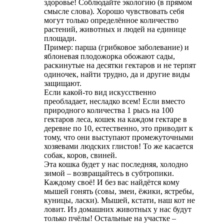
здоровье! Соблюдайте экологию (в прямом
смысле слова). Хорошо чувствовать себя
могут только определённое количество
растений, животных и людей на единице
площади.
Пример: парша (грибковое заболевание) и
яблоневая плодожорка обожают сады,
раскинутые на десятки гектаров и не терпят
одиночек, найти трудно, да и другие виды
защищают.
Если какой-то вид искусственно
преобладает, несладко всем! Если вместо
природного количества 1 рысь на 100
гектаров леса, кошек на каждом гектаре в
деревне по 10, естественно, это приводит к
тому, что они выступают промежуточными
хозяевами людских глистов! То же касается
собак, коров, свиней.
Эта кошка будет у нас последняя, холодно
зимой – возвращайтесь в субтропики.
Каждому своё! И без вас найдётся кому
мышей гонять (совы, змеи, ёжики, ястребы,
куницы, ласки). Мышей, кстати, наш кот не
ловит. Из домашних животных у нас будут
только пчёлы! Остальные на участке –