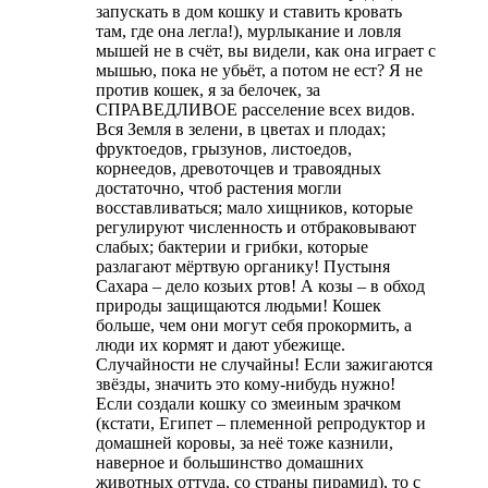
запускать в дом кошку и ставить кровать
там, где она легла!), мурлыкание и ловля
мышей не в счёт, вы видели, как она играет с
мышью, пока не убьёт, а потом не ест? Я не
против кошек, я за белочек, за
СПРАВЕДЛИВОЕ расселение всех видов.
Вся Земля в зелени, в цветах и плодах;
фруктоедов, грызунов, листоедов,
корнеедов, древоточцев и травоядных
достаточно, чтоб растения могли
восставливаться; мало хищников, которые
регулируют численность и отбраковывают
слабых; бактерии и грибки, которые
разлагают мёртвую органику! Пустыня
Сахара – дело козьих ртов! А козы – в обход
природы защищаются людьми! Кошек
больше, чем они могут себя прокормить, а
люди их кормят и дают убежище.
Случайности не случайны! Если зажигаются
звёзды, значить это кому-нибудь нужно!
Если создали кошку со змеиным зрачком
(кстати, Египет – племенной репродуктор и
домашней коровы, за неё тоже казнили,
наверное и большинство домашних
животных оттуда, со страны пирамид), то с