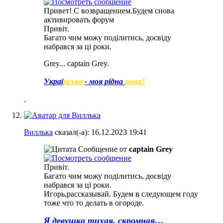
Привет! С возвращением.Будем снова
активировать форум
Привіт.
Багато чим можу поділитись, досвіду
набрався за ці роки.
Grey... captain Grey.
Украї
нська
-
моя рідна
мова!
Виллька
сказал(-а):
16.12.2023
19:41
Сообщение от
captain Grey
Привіт.
Багато чим можу поділитись, досвіду
набрався за ці роки.
Игорь,рассказывай. Будем в следующем году
тоже что то делать в огороде.
Я девушка тихая, скромная…