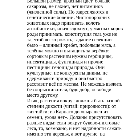
Большой размер, красный цвет, больше
сахарозы, не пахнет, нет витаминов
(жизненной силы). Но закрепляются и
генетические болезни. Чистопородных
животных надо прививать, колоть
антибиотики, иначе сдохнут; у мясных коров
роды принимать, конституция тела уже не
та, чтоб легко рожать, задание селекции
было – длинный хребет, побольше мяса, а
телёнка можно и вытащить за верёвку;
сортовым растениям нужны гербициды,
инсектициды, фунгициды и прочие
пестициды-геноциды природы. Они
культурные, не конкуренты диким, не
сдерживайте природу и она быстро
расставит всё по местам. Не можешь выжить
без опрыскивателя, будь добр, освободи
место другому.
Итак, растения вокруг должны быть разной
степени дикости (читай: природности): от
«из тайги; из Карпат» до «выращен из
семени, ухода нет». Должны присутствовать
разные виды: если вокруг буково-пихтовые
леса, то, возможно, и нет надобности сажать
именно эти деревья, а вот другие, на