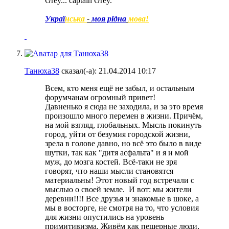
Grey... captain Grey.
Украї
нська
-
моя рідна
мова!
Танюха38
сказал(-а):
21.04.2014
10:17
Всем, кто меня ещё не забыл, и остальным
форумчанам огромный привет!
Давненько я сюда не заходила, и за это время
произошло много перемен в жизни. Причём,
на мой взгляд, глобальных. Мысль покинуть
город, уйти от безумия городской жизни,
зрела в голове давно, но всё это было в виде
шутки, так как "дитя асфальта" и я и мой
муж, до мозга костей. Всё-таки не зря
говорят, что наши мысли становятся
материальны!
Этот новый год встречали с
мыслью о своей земле.
И вот: мы жители
деревни!!!! Все друзья и знакомые в шоке, а
мы в восторге, не смотря на то, что условия
для жизни опустились на уровень
примитивизма. Живём как пещерные люди,