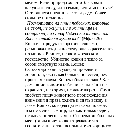
мёдом. Если природа хочет отбраковать
какую-то пчелу, или семью, зачем мешаться?
Оставшиеся пчелиные семьи дадут более
сильное потомство.
"Посмотрите на птиц небесных, которые
не сеют, не жнут, ни в житницы не
собирают, но Отец Небесный питает их.
Вы не гораздо ли лучше их?"
(Мф. 6.26)
Кошки – продукт творения человека,
размножались для последующего расселения
по миру в Египте, первом жреческом
государстве. Убийство кошки влекло за
собой смертную казнь. Кошек
бальзамировали, мумифицировали и
хоронили, оказывая больше почестей, чем
простым людям. Кошек обожествляли! Как
домашние животные безполезны. Они не
охраняют, не кормят, не дают шерсть. Сами
требуют пищу животного происхождения,
внимания и права ходить и спать всюду в
доме. Кошка, которая гуляет сама по себе,
тем не менее вампир, так как только берёт,
не давая ничего взамен. Согревание больных
мест (внимание: кошки заряжаются от
геопатогенных зон, вспомните «традицию»