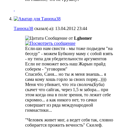
Танюха38
сказал(-а):
13.04.2012
23:44
Сообщение от
Lghomer
Если-шо нам свисти - мы тоже подьедем "на
беседу" - можем Бубкину маму с собой взять
- ну типа для убедительности аргументов
Если не поможет весь наш Жарын прайд
соберем - "уговорим"
Спасибо, Саня... но ты ж меня знаешь... я
сама кому хошь горло за своих порву...))))
Меня что убивает, что эта сволочь(Буба)
скачет что сайгак, через 1,5 м забора... при
этом когда она в поле зрения, то лежит себе
скромно... а как никого нет, то сачки
совершает из ряда международной
гимнастики...
"Человек живет миг, а ведет себя так, словно
собирается прожить вечность" Скилеф.