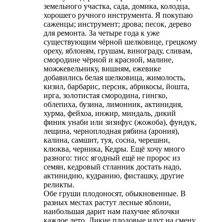
земельного участка, сада, домика, колодца,
хорошего ручного инструмента. Я покупаю
саженцы; инструмент; дрова; песок, дерево
для ремонта. За четыре года к уже
существующим чёрной шелковице, грецкому
ореху, яблоням, грушам, винограду, сливам,
смородине чёрной и красной, малине,
можжевельнику, вишням, ежевике
добавились белая шелковица, жимолость,
кизил, барбарис, персик, абрикосы, йошта,
ирга, золотистая смородина, гингко,
облепиха, бузина, лимонник, актинидия,
хурма, фейхоа, инжир, миндаль, дикий
финик унаби или зизифус (жожоба), фундук,
лещина, черноплодная рябина (арония),
калина, самшит, туя, сосна, черешни,
клюква, черника, Кедры. Ещё хочу много
разного: тисс ягодный ещё не пророс из
семян, кедровый стланник достать надо,
актинидию, кудранию, фисташку, другие
реликты.
Обе груши плодоносят, обыкновенные. В
разных местах растут лесные яблони,
наибольшая дарит нам пахучие яблочки
каждое лето. Дикие плодовые идут на смену