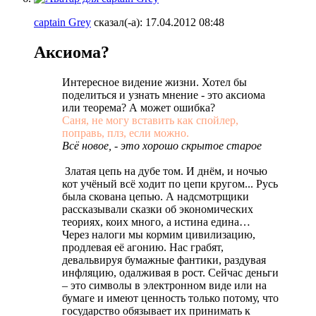
captain Grey
сказал(-а):
17.04.2012
08:48
Аксиома?
Интересное видение жизни. Хотел бы
поделиться и узнать мнение - это аксиома
или теорема? А может ошибка?
Саня, не могу вставить как спойлер,
поправь, плз, если можно.
Всё новое, - это хорошо скрытое старое
Златая цепь на дубе том. И днём, и ночью
кот учёный всё ходит по цепи кругом... Русь
была скована цепью. А надсмотрщики
рассказывали сказки об экономических
теориях, коих много, а истина едина…
Через налоги мы кормим цивилизацию,
продлевая её агонию. Нас грабят,
девальвируя бумажные фантики, раздувая
инфляцию, одалживая в рост. Сейчас деньги
– это символы в электронном виде или на
бумаге и имеют ценность только потому, что
государство обязывает их принимать к