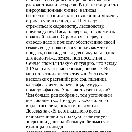
расходе труда и ресурсов. В цивилизации это
информационный бизнес: написал
бестселлер, записал хит, снял кино и можешь
стричь купоны с продаж. Нам надо
стремиться к садоводству, лесоводству,
пчеловодству. Посадил дерево, и всю жизнь
пожинай плоды. Стремится в первую
очередь надо к полному обеспечению своей
семьи, когда появятся излишки, можно и
продать, надо ж деньги для выкупа заводов
для демонтажа, земель под поселения…
Сейчас сложили такую ситуацию, что всюду
ЗЛАки, сажают паслёновые, бобовые. Весь
мир по регионам столетия живёт за счёт
нескольких растений: рис-соя, пшеница-
картофель, ячмень-чечевица, кукуруза-
помидор-фасоль. А как же тысячи видов?
Чем больше разнообразие, тем устойчивей
всё сообщество. Не будет урожая одного
вида этого лета, никто и не заметит.
Деревья за счёт вертикального роста
наиболее полно используют солнечную
энергию и дают наибольшую биомассу с
единицы площади.