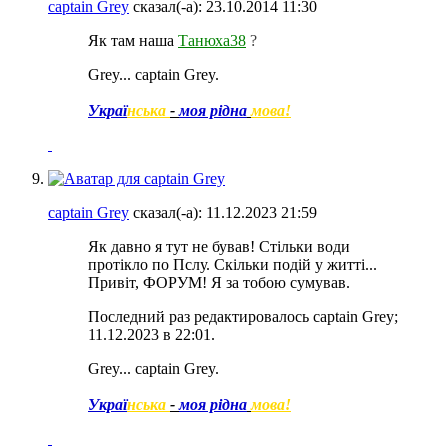
captain Grey
сказал(-а):
23.10.2014
11:30
Як там наша
Танюха38
?
Grey... captain Grey.
Украї
нська
-
моя рідна
мова!
captain Grey
сказал(-а):
11.12.2023
21:59
Як давно я тут не бував! Стільки води
протікло по Пслу. Скільки подій у житті...
Привіт, ФОРУМ! Я за тобою сумував.
Последний раз редактировалось captain Grey;
11.12.2023 в
22:01
.
Grey... captain Grey.
Украї
нська
-
моя рідна
мова!