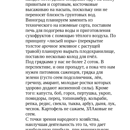
привитым и сортовым, косточковые
высаживаю на насыпь, поскольку они не
переносят близость грунтовых вод.
Виноград планируем заменить из
технического на изюмные сорта, поставим
печь для подогрева воды и приготовления
сухофруктов с помощью тёплого воздуха. По
принципу «лисьей норы» (перекрытие
толстое арочное земляное с растущей
травой) планирую вырыть плодохранилище,
поставлю несколько колод для пчёл.
Под грядками у нас не более 2 соток. В
перспективе, и они пропадут, а пока что нам
нужен питомник саженцев, грядка для
зелени (густо сеем подсолнечник, лён,
гречиху, амарант, молодые ростки которых
здорово додают жизненной силы). Кроме
того: капуста, боб, горох, пертушка, укроп,
помидоры, перец, топинамбур, кольраби,
репка, редис, свекла, тыква, арбуз, дыня, лук,
чеснок. Картофель не сажаем, ЗЛАковые не
сеем.
С точки зрения народного хозяйства,
наилучшая деятельность это та, что дает
наибольшую прибыль, при минимальном