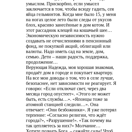
умыслом. Прискорбно, если умысел
заключается в том, чтобы всюду гадить, сея
яйца гельминтов. Когда мне было 15, у меня
на ногах целое лето были следы от укусов
блох, красиво занесённые в дом котом. И
этот рассадник клещей на кошачьей шее…
Экономическую независимость нужно
создавать не отчислениями в пенсионный
фонд, не покупкой акций, облигаций или
валюты. Надо иметь сад на земле, дом,
семью. Дети – наши радость, поддержка,
продолжение…
Верующая Надежда, моя хорошая знакомая,
продаёт дом в городе и покупает квартиру.
На все мои доводы о том, что в селе лучше,
безопаснее, нет зависимости не реагирует. Я
говорю: «Если отключат свет, через два
месяца город опустеет». «Этого не может
быть, есть службы…». «Японцы тоже за
атомной станцией следили…». Она
отвечает: «Они безбожники». Я уже потерял
терпение: «Согласно религии, что ждёт
города?», «Разрушение!». «Так почему вы
так цепляетесь за них?» Молчание…
Хотите познать Бога, – сажайте сады! Чтоб