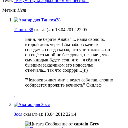
Тема:
"Безумству храбрых поем мы песню!"
Метки:
Нет
Танюха38
сказал(-а):
13.04.2012
22:05
Блин, не берите Алабая.... наша сволочь,
второй день через 1,5м забор скачет к
соседям... сосед сказал, что уничтожит... но
он ещё со мной не беседовал, не знает, что
ему кирдык будет, если что... я сёдня с
бывшим заказчиком его новоселье
отмечала... так что сооррри...))))
"Человек живет миг, а ведет себя так, словно
собирается прожить вечность" Скилеф.
Зося
сказал(-а):
13.04.2012
22:14
Сообщение от
captain Grey