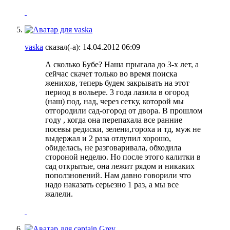
vaska
сказал(-а):
14.04.2012
06:09
А сколько Бубе? Наша прыгала до 3-х лет, а
сейчас скачет только во время поиска
женихов, теперь будем закрывать на этот
период в вольере. 3 года лазила в огород
(наш) под, над, через сетку, которой мы
отгородили сад-огород от двора. В прошлом
году , когда она перепахала все ранние
посевы редиски, зелени,гороха и тд, муж не
выдержал и 2 раза отлупил хорошо,
обиделась, не разговаривала, обходила
стороной неделю. Но после этого калитки в
сад открытые, она лежит рядом и никаких
поползновений. Нам давно говорили что
надо наказать серьезно 1 раз, а мы все
жалели.