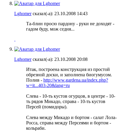
Lghomer
сказал(-а):
23.10.2008
14:43
Та-блин просю пардону - руки не доходят -
гадом буду, мож седня...
Lghomer
сказал(-а):
23.10.2008
20:08
Итак, построена конструкция из простой
обрезной доски, и заполнена биогумусом.
Полив -
http://www.gardena.ua/index.php?
w=it...403-20&lang=ru
Слева - 10-ть кустов огурцов, в центре - 10-
ть рядов Микадо, справа - 10-ть кустов
Персей (помидоры).
Слева между Микадо и бортом - салат Лола-
Росса, справа между Персеями и бортом -
кольраби.