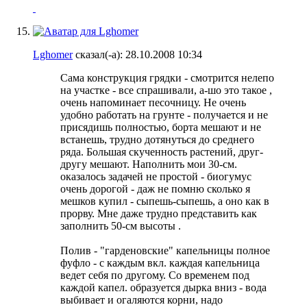
Lghomer
сказал(-а):
28.10.2008
10:34
Сама конструкция грядки - смотрится нелепо
на участке - все спрашивали, а-шо это такое
,
очень напоминает песочницу. Не очень
удобно работать на грунте - получается и не
присядишь полностью, борта мешают и не
встанешь, трудно дотянуться до среднего
ряда. Большая скученность растений, друг-
другу мешают. Наполнить мои 30-см.
оказалось задачей не простой - биогумус
очень дорогой - даж не помню сколько я
мешков купил - сыпешь-сыпешь, а оно как в
прорву. Мне даже трудно представить как
заполнить 50-см высоты
.
Полив - "гарденовские" капельницы полное
фуфло - с каждым вкл. каждая капельница
ведет себя по другому. Со временем под
каждой капел. образуется дырка вниз - вода
выбивает и огаляются корни, надо