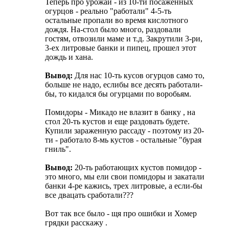
Теперь про урожай - из 10-ти посаженных
огурцов - реально "работали" 4-5-ть
остальные пропали во время кислотного
дождя. На-стол было много, раздовали
гостям, отвозили маме и т.д. Закрутили 3-ри,
3-ех литровые банки и пипец, прошел этот
дождь и хана.
Вывод:
Для нас 10-ть кусов огурцов само то,
больше не надо, еслибы все десять работали-
бы, то кидался бы огурцами по воробьям.
Помидоры - Микадо не влазит в банку
, на
стол 20-ть кустов и еще раздовать будете.
Купили зараженную рассаду - поэтому из 20-
ти - работало 8-мь кустов - остальные "бурая
гниль".
Вывод:
20-ть работающих кустов помидор -
это много, мы ели свои помидоры и закатали
банки 4-ре кажись, трех литровые, а если-бы
все двацать сработали???
Вот так все было - щя про ошибки и Хомер
грядки расскажу
.