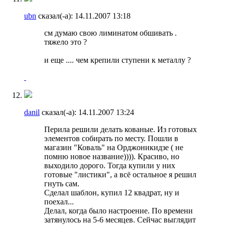
ubn
сказал(-а):
14.11.2007
13:18
см думаю свою лиминатом обшивать .
тяжело это ?
и еще .... чем крепили ступени к металлу ?
danil
сказал(-а):
14.11.2007
13:24
Перила решили делать кованые. Из готовых
элементов собирать по месту. Пошли в
магазин "Коваль" на Орджоникидзе ( не
помню новое название)))). Красиво, но
выходило дорого. Тогда купили у них
готовые "листики", а всё остальное я решил
гнуть сам.
Сделал шаблон, купил 12 квадрат, ну и
поехал...
Делал, когда было настроение. По времени
затянулось на 5-6 месяцев. Сейчас выглядит