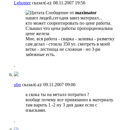
Lghomer
сказал(-а):
08.11.2007
19:56
Сообщение от
maximator
нашел людей,сегодня завез материал...
кто может соорентировать по цене работы.
Слышал что цена работы пропорциональна
цене железа
Мне, вся работа - сварка - заливка - разметку
сам делал - стоила 350 уе. смотреть в моей
ветке - лестница не сложная - но 3-ри
забежные есть.
ubn
сказал(-а):
09.11.2007
09:06
а скока ты на металл потратил ?
вообще почему все привязанно к материалу.
там варить 1 -2 ну 3 дня даже если с
изысками.