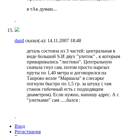
я тАк думаю...
danil
сказал(-а):
14.11.2007
18:48
деталь состояла из 3 частей: центральная в
виде большой S.И двух "улиток" , к которым
приваривались "листики". Центральную
сначала гнул сам, потом просто нарезал
пруты по 1,40 метра и договорился на
Таирово возле "Маршала" в слесарке
погнули быстро по 1,5 гр. за штуку ( там
станок гибочный есть с подходящим
диаметром). Если нужно, напишу адрес. А с
"улитками" сам .....бался :
Вход
Регистрация