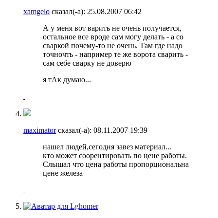
xamgelo
сказал(-а):
25.08.2007
06:42
А у меня вот варить не очень получается,
остальное все вроде сам могу делать - а со
сваркой почему-то не очень. Там где надо
точночть - например те же ворота сварить -
сам себе сварку не доверю
я тАк думаю...
maximator
сказал(-а):
08.11.2007
19:39
нашел людей,сегодня завез материал...
кто может соорентировать по цене работы.
Слышал что цена работы пропорциональна
цене железа