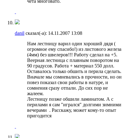
чета многовато.
danil
сказал(-а):
14.11.2007
13:08
Нам лестницу варил один хороший дядя (
огромное ему спасибо!) из листового железа
(4мм) без швелеров!!! Работу сделал на +5.
Веерная лестница с плавным поворотом на
90 градусов. Работа + материал 550 долл.
Оставалось только обшить и перила сделать.
Вначале мы сомневались в прочности, но он
повез показал свои работы в натуре, и
сомнения сразу отпали. До сих пор не
жалеем.
Лестницу позже обшили ламинатом. А с
перилами я сам "игрался" долгими зимними
вечерами
. Расскажу, может кому-то опыт
пригодится