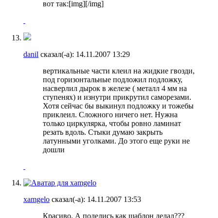
вот так:[img]
[/img]
danil
сказал(-а):
14.11.2007
13:29
вертикальные части клеил на жидкие гвозди,
под горизонтальные подложил подложку,
насверлил дырок в железе ( металл 4 мм на
ступенях) и изнутри прикрутил саморезами.
Хотя сейчас бы выкинул подложку и тожебы
приклеил. Сложного ничего нет. Нужна
только циркулярка, чтобы ровно ламинат
резать вдоль. Стыки думаю закрыть
латунными уголками. До этого еще руки не
дошли
xamgelo
сказал(-а):
14.11.2007
13:53
Красиво. А поделись как шаблон делал???