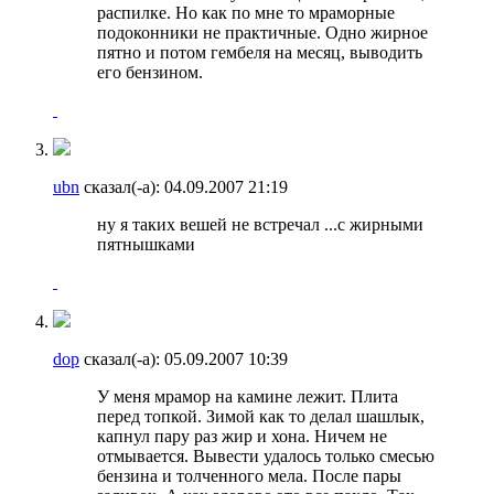
распилке. Но как по мне то мраморные
подоконники не практичные. Одно жирное
пятно и потом гембеля на месяц, выводить
его бензином.
ubn
сказал(-а):
04.09.2007
21:19
ну я таких вешей не встречал ...с жирными
пятнышками
dop
сказал(-а):
05.09.2007
10:39
У меня мрамор на камине лежит. Плита
перед топкой. Зимой как то делал шашлык,
капнул пару раз жир и хона. Ничем не
отмывается. Вывести удалось только смесью
бензина и толченного мела. После пары