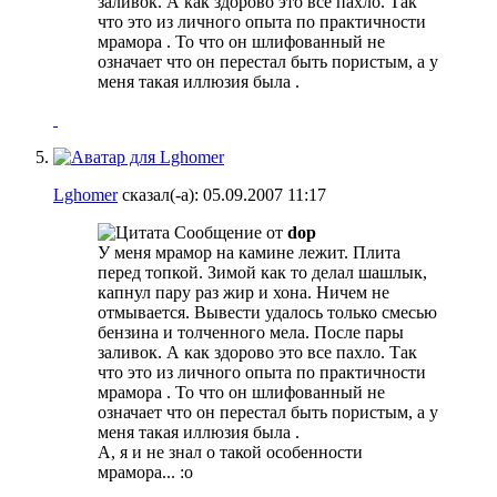
заливок. А как здорово это все пахло. Так
что это из личного опыта по практичности
мрамора
. То что он шлифованный не
означает что он перестал быть пористым, а у
меня такая иллюзия была
.
Lghomer
сказал(-а):
05.09.2007
11:17
Сообщение от
dop
У меня мрамор на камине лежит. Плита
перед топкой. Зимой как то делал шашлык,
капнул пару раз жир и хона. Ничем не
отмывается. Вывести удалось только смесью
бензина и толченного мела. После пары
заливок. А как здорово это все пахло. Так
что это из личного опыта по практичности
мрамора
. То что он шлифованный не
означает что он перестал быть пористым, а у
меня такая иллюзия была
.
А, я и не знал о такой особенности
мрамора... :o