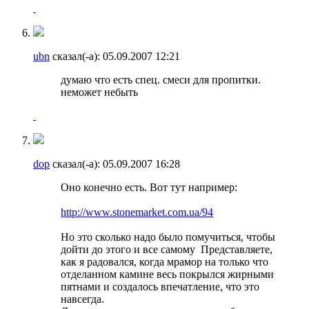
ubn
сказал(-а):
05.09.2007
12:21
думаю что есть спец. смеси для пропитки.
неможет небыть
dop
сказал(-а):
05.09.2007
16:28
Оно конечно есть. Вот тут например:
http://www.stonemarket.com.ua/94
Но это сколько надо было помучиться, чтобы
дойти до этого и все самому
Представляете,
как я радовался, когда мрамор на только что
отделанном камине весь покрылся жирными
пятнами и создалось впечатление, что это
навсегда.