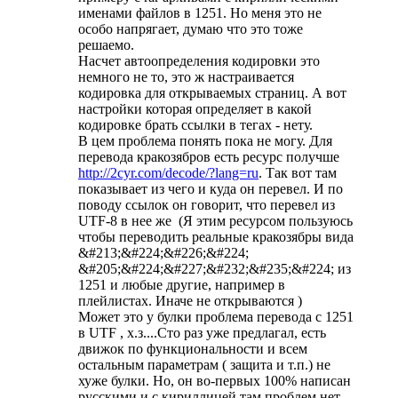
именами файлов в 1251. Но меня это не
особо напрягает, думаю что это тоже
решаемо.
Насчет автоопределения кодировки это
немного не то, это ж настраивается
кодировка для открываемых страниц. А вот
настройки которая определяет в какой
кодировке брать ссылки в тегах - нету.
В цем проблема понять пока не могу. Для
перевода кракозябров есть ресурс получше
http://2cyr.com/decode/?lang=ru
. Так вот там
показывает из чего и куда он перевел. И по
поводу ссылок он говорит, что перевел из
UTF-8 в нее же
(Я этим ресурсом пользуюсь
чтобы переводить реальные кракозябры вида
&#213;&#224;&#226;&#224;
&#205;&#224;&#227;&#232;&#235;&#224; из
1251 и любые другие, например в
плейлистах. Иначе не открываются
)
Может это у булки проблема перевода с 1251
в UTF , х.з....Сто раз уже предлагал, есть
движок по функциональности и всем
остальным параметрам ( защита и т.п.) не
хуже булки. Но, он во-первых 100% написан
русскими и с кириллицей там проблем нет