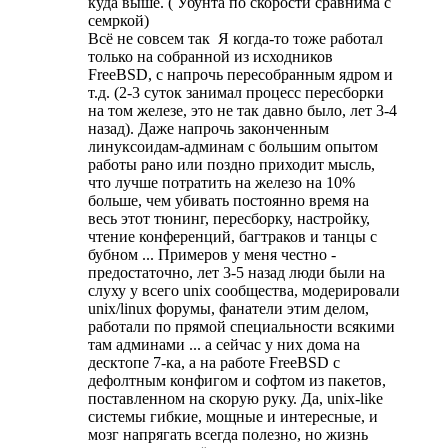
куда выше. ( Убунта по скорости сравнима с
семркой)
Всё не совсем так
Я когда-то тоже работал
только на собранной из исходников
FreeBSD, с напрочь пересобранным ядром и
т.д. (2-3 суток занимал процесс пересборки
на том железе, это не так давно было, лет 3-4
назад). Даже напрочь законченным
линуксоидам-админам с большим опытом
работы рано или поздно приходит мысль,
что лучше потратить на железо на 10%
больше, чем убивать постоянно время на
весь этот тюнинг, пересборку, настройку,
чтение конференций, багтраков и танцы с
бубном ... Примеров у меня честно -
предостаточно, лет 3-5 назад люди были на
слуху у всего unix сообщества, модерировали
unix/linux форумы, фанатели этим делом,
работали по прямой специальности всякими
там админами ... а сейчас у них дома на
десктопе 7-ка, а на работе FreeBSD с
дефолтным конфигом и софтом из пакетов,
поставленном на скорую руку. Да, unix-like
системы гибкие, мощные и интересные, и
мозг напрягать всегда полезно, но жизнь