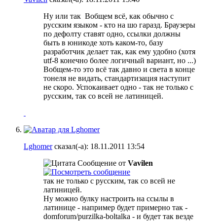
Ну или так
Вобщем всё, как обычно с
русским языком - кто на шо гаразд. Браузеры
по дефолту ставят одно, ссылки должны
быть в юникоде хоть каком-то, базу
разработчик делает так, как ему удобно (хотя
utf-8 конечно более логичный вариант, но ...)
Вобщем-то это всё так давно и света в конце
тонеля не видать, стандартизация наступит
не скоро. Успокаивает одно - так не только с
русским, так со всей не латиницей.
Lghomer
сказал(-а):
18.11.2011
13:54
Сообщение от
Vavilen
так не только с русским, так со всей не
латиницей.
Ну можно булку настроить на ссылы в
латинице - например будет примерно так -
domforum/purzilka-boltalka - и будет так везде