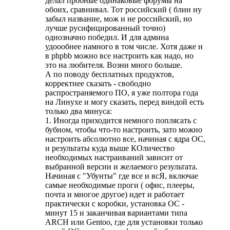
делал пробные одинаковые форумы на
обоих, сравнивал. Тот российский ( блин ну
забыл название, мож и не российский, но
лучше русифицированный точно)
однозначно победил. И для админа
удоообнее намного в том числе. Хотя даже и
в phpbb можно все настроить как надо, но
это на любителя. Возни много больше.
А по поводу бесплатных продуктов,
корректнее сказать - свободно
распространяемого ПО, я уже полтора года
на Линухе и могу сказать, перед виндой есть
только два минуса:
1. Иногда приходится немного поплясать с
бубном, чтобы что-то настроить, зато можно
настроить абсолютно все, начиная с ядра ОС,
и результаты куда выше
КОличество
необходимых настраиваний зависит от
выбранной версии и желаемого результата.
Начиная с "Убунты" где все и всЯ, включае
самые необходимые проги ( офис, плееры,
почта и многое другое) идет и работает
практически с коробки, установка ОС -
минут 15 и заканчивая вариантами типа
ARCH или Gentoo, где для установки только