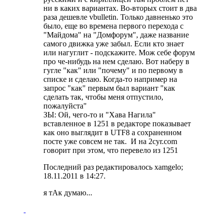
ни в каких вариантах. Во-вторых стоит в два
раза дешевле vbulletin. Только давненько это
было, еще во времена первого перехода с
"Майдома" на "Домфорум", даже название
самого движка уже забыл. Если кто знает
или нагуглит - подскажите. Мож себе форум
про че-нибудь на нем сделаю. Вот наберу в
гугле "как" или "почему" и по первому в
списке и сделаю. Когда-то например на
запрос "как" первым был вариант "как
сделать так, чтобы меня отпустило,
пожалуйста"
ЗЫ: Ой, чего-то и "Хава Нагила"
вставленное в 1251 в редакторе показывает
как оно выглядит в UTF8 а сохраненном
посте уже совсем не так.
И на 2cyr.com
говорит при этом, что перевело из 1251
Последний раз редактировалось xamgelo;
18.11.2011 в
14:27
.
я тАк думаю...