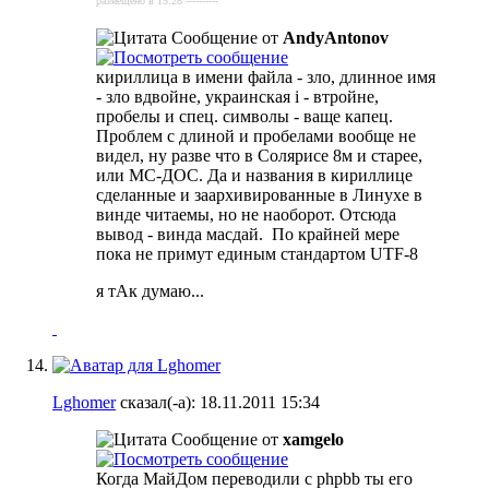
размещено в 15:28 ----------
Сообщение от
AndyAntonov
кириллица в имени файла - зло, длинное имя
- зло вдвойне, украинская і - втройне,
пробелы и спец. символы - ваще капец.
Проблем с длиной и пробелами вообще не
видел, ну разве что в Солярисе 8м и старее,
или МС-ДОС. Да и названия в кириллице
сделанные и заархивированные в Линухе в
винде читаемы, но не наоборот. Отсюда
вывод - винда масдай.
По крайней мере
пока не примут единым стандартом UTF-8
я тАк думаю...
Lghomer
сказал(-а):
18.11.2011
15:34
Сообщение от
xamgelo
Когда МайДом переводили с phpbb ты его