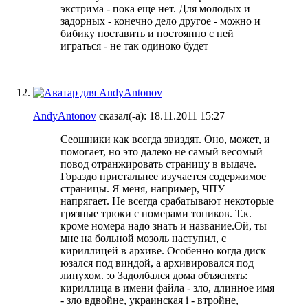
экстрима - пока еще нет. Для молодых и
задорных - конечно дело другое - можно и
бибику поставить и постоянно с ней
играться - не так одиноко будет
AndyAntonov
сказал(-а):
18.11.2011
15:27
Сеошники как всегда звиздят. Оно, может, и
помогает, но это далеко не самый весомый
повод отранжировать страницу в выдаче.
Гораздо пристальнее изучается содержимое
страницы. Я меня, например, ЧПУ
напрягает. Не всегда срабатывают некоторые
грязные трюки с номерами топиков. Т.к.
кроме номера надо знать и название.Ой, ты
мне на больной мозоль наступил, с
кириллицей в архиве. Особенно когда диск
юзался под виндой, а архивировался под
линухом. :o Задолбался дома объяснять:
кириллица в имени файла - зло, длинное имя
- зло вдвойне, украинская і - втройне,