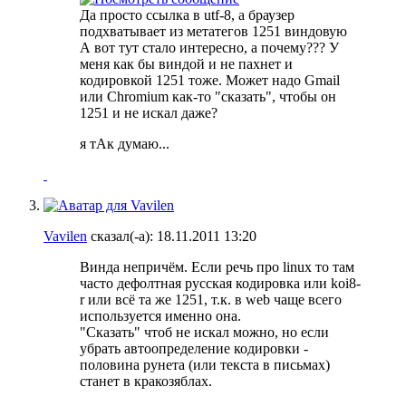
Да просто ссылка в utf-8, а браузер
подхватывает из метатегов 1251 виндовую
А вот тут стало интересно, а почему??? У
меня как бы виндой и не пахнет и
кодировкой 1251 тоже. Может надо Gmail
или Chromium как-то "сказать", чтобы он
1251 и не искал даже?
я тАк думаю...
Vavilen
сказал(-а):
18.11.2011
13:20
Винда непричём. Если речь про linux то там
часто дефолтная русская кодировка или koi8-
r или всё та же 1251, т.к. в web чаще всего
используется именно она.
"Сказать" чтоб не искал можно, но если
убрать автоопределение кодировки -
половина рунета (или текста в письмах)
станет в кракозяблах.