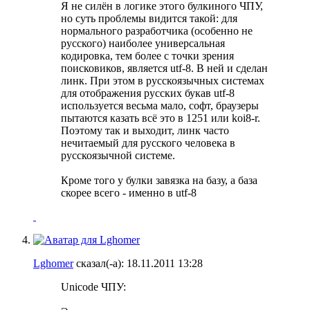
Я не силён в логике этого булкиного ЧПУ,
но суть проблемы видится такой: для
нормального разработчика (особенно не
русского) наиболее универсальная
кодировка, тем более с точки зрения
поисковиков, является utf-8. В ней и сделан
линк. При этом в русскоязычных системах
для отображения русских букав utf-8
используется весьма мало, софт, браузеры
пытаются казать всё это в 1251 или koi8-r.
Поэтому так и выходит, линк часто
нечитаемый для русского человека в
русскоязычной системе.
Кроме того у булки завязка на базу, а база
скорее всего - именно в utf-8
Lghomer
сказал(-а):
18.11.2011
13:28
Unicode ЧПУ: