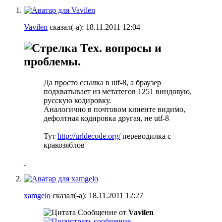
Vavilen
сказал(-а):
18.11.2011
12:04
Тех. вопросы и
проблемы.
Да просто ссылка в utf-8, а браузер
подхватывает из метатегов 1251 виндовую,
русскую кодировку.
Аналогично в почтовом клиенте видимо,
дефолтная кодировка другая, не utf-8
Тут
http://urldecode.org/
переводилка с
кракозяблов
xamgelo
сказал(-а):
18.11.2011
12:27
Сообщение от
Vavilen