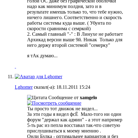
голой ОС даже без графической оболочки
надо как минимум полдня, зато и в
результате имеешь только то, что тебе нужно,
ничего лишнего. Соответственно и скорость
работы системы куда выше. ( Убунта по
скорости сравнима с семркой)
2. Самый главный "-" : В Линухе не работает
Архикад версии выше 9й. Никак
Только для
него держу второй системой "семерку"
я тАк думаю...
Lghomer
сказал(-а):
18.11.2011
15:24
Сообщение от
xamgelo
Ты просто тот движок не видел...
За эти годы я видел фсЁ
Мало-того ни один
форум "держал как админ" - а этот например
5-ть рас из пепла восставал так-что советую
прислушиваться к моему мнению
.
Онли Булка - оптимальнее вариантов и без