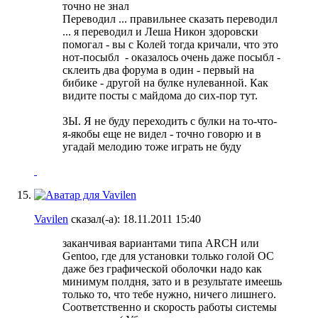
точно не знал
Переводил ... правильнее сказать переводил
... я переводил и Леша Никон здоровски
помогал - вы с Колей тогда кричали, что это
нот-посыбл
- оказалось очень даже посыбл -
склеить два форума в один - первый на
бибике - другой на булке нулеванной. Как
видите посты с майдома до сих-пор тут.
ЗЫ. Я не буду переходить с булки на то-что-
я-якобы еще не видел - точно говорю и в
угадай мелодию тоже играть не буду
Vavilen
сказал(-а):
18.11.2011
15:40
заканчивая вариантами типа ARCH или
Gentoo, где для установки только голой ОС
даже без графической оболочки надо как
минимум полдня, зато и в результате имеешь
только то, что тебе нужно, ничего лишнего.
Соответственно и скорость работы системы