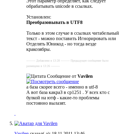
Этот параметр определяет, как следует
обрабатывать unicode в ссылках.
Установлен:
Преобразовывать в UTF8
Только в этом случае в ссылках читабельный
текст - можно поставить Игнорировать или
Отделять Юникод - но тогда везде
кракозябры.
---------- Добавлено в 13:28 ---------- Предыдущее сообщение было
размещено в 13:26 ----------
Сообщение от
Vavilen
а база скорее всего - именно в utf-8
А вот база какраЗ в ср1251
. У всех кто с
булкой на ютф - какие-то проблемы
постоянно вылазят.
Vavilen
сказал(-а):
18.11.2011
13:46