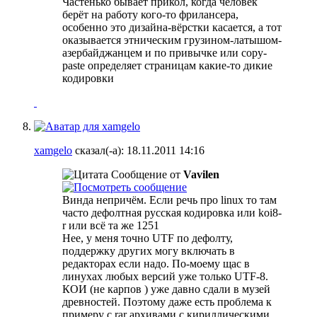
Частенько бывает прикол, когда человек
берёт на работу кого-то фрилансера,
особенно это дизайна-вёрстки касается, а тот
оказывается этническим грузином-латышом-
азербайджанцем и по привычке или copy-
paste определяет страницам какие-то дикие
кодировки
xamgelo
сказал(-а):
18.11.2011
14:16
Сообщение от
Vavilen
Винда непричём. Если речь про linux то там
часто дефолтная русская кодировка или koi8-
r или всё та же 1251
Нее, у меня точно UTF по дефолту,
поддержку других могу включать в
редакторах если надо. По-моему щас в
линухах любых версий уже только UTF-8.
КОИ (не карпов
) уже давно сдали в музей
древностей. Поэтому даже есть проблема к
примеру с rar архивами с кириллическими