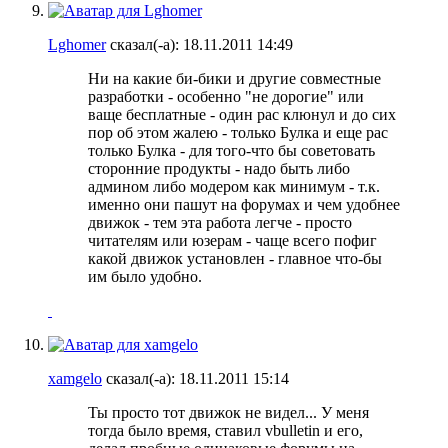
Lghomer
сказал(-а):
18.11.2011
14:49
Ни на какие би-бики и другие совместные
разработки - особенно "не дорогие" или
ваще бесплатные - один рас клюнул и до сих
пор об этом жалею - только Булка и еще рас
только Булка - для того-что бы советовать
сторонние продукты - надо быть либо
админом либо модером как минимум - т.к.
именно они пашут на форумах и чем удобнее
движок - тем эта работа легче - просто
читателям или юзерам - чаще всего пофиг
какой движок установлен - главное что-бы
им было удобно.
xamgelo
сказал(-а):
18.11.2011
15:14
Ты просто тот движок не видел... У меня
тогда было время, ставил vbulletin и его,