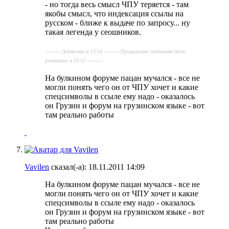
- но тогда весь смысл ЧПУ теряется - там
якобы смысл, что индексация ссылы на
русском - ближе к выдаче по запросу... ну
такая легенда у сеошников.
---------- Добавлено в 13:54 ---------- Предыдущее сообщение было
размещено в 13:52 ----------
На булкином форуме пацан мучался - все не
могли понять чего он от ЧПУ хочет и какие
спецсимволы в ссыле ему надо - оказалось
он Грузин и форум на грузинском языке - вот
там реально работы
Vavilen
сказал(-а):
18.11.2011
14:09
На булкином форуме пацан мучался - все не
могли понять чего он от ЧПУ хочет и какие
спецсимволы в ссыле ему надо - оказалось
он Грузин и форум на грузинском языке - вот
там реально работы