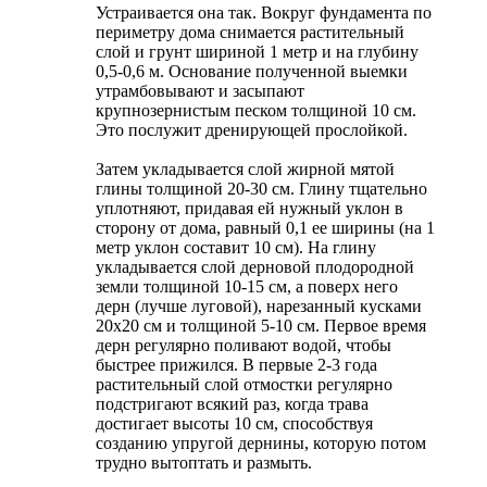
Устраивается она так. Вокруг фундамента по
периметру дома снимается растительный
слой и грунт шириной 1 метр и на глубину
0,5-0,6 м. Основание полученной выемки
утрамбовывают и засыпают
крупнозернистым песком толщиной 10 см.
Это послужит дренирующей прослойкой.
Затем укладывается слой жирной мятой
глины толщиной 20-30 см. Глину тщательно
уплотняют, придавая ей нужный уклон в
сторону от дома, равный 0,1 ее ширины (на 1
метр уклон составит 10 см). На глину
укладывается слой дерновой плодородной
земли толщиной 10-15 см, а поверх него
дерн (лучше луговой), нарезанный кусками
20х20 см и толщиной 5-10 см. Первое время
дерн регулярно поливают водой, чтобы
быстрее прижился. В первые 2-3 года
растительный слой отмостки регулярно
подстригают всякий раз, когда трава
достигает высоты 10 см, способствуя
созданию упругой дернины, которую потом
трудно вытоптать и размыть.