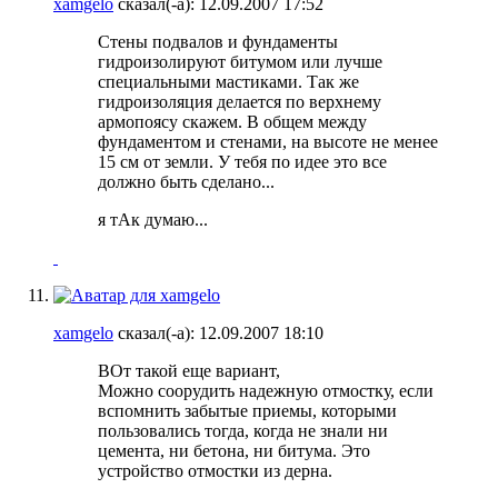
xamgelo
сказал(-а):
12.09.2007
17:52
Стены подвалов и фундаменты
гидроизолируют битумом или лучше
специальными мастиками. Так же
гидроизоляция делается по верхнему
армопоясу скажем. В общем между
фундаментом и стенами, на высоте не менее
15 см от земли. У тебя по идее это все
должно быть сделано...
я тАк думаю...
xamgelo
сказал(-а):
12.09.2007
18:10
ВОт такой еще вариант,
Можно соорудить надежную отмостку, если
вспомнить забытые приемы, которыми
пользовались тогда, когда не знали ни
цемента, ни бетона, ни битума. Это
устройство отмостки из дерна.