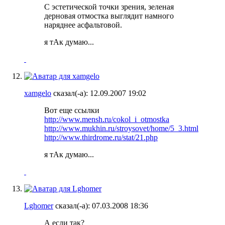
С эстетической точки зрения, зеленая
дерновая отмостка выглядит намного
наряднее асфальтовой.
я тАк думаю...
xamgelo
сказал(-а):
12.09.2007
19:02
Вот еще ссылки
http://www.mensh.ru/cokol_i_otmostka
http://www.mukhin.ru/stroysovet/home/5_3.html
http://www.thirdrome.ru/stat/21.php
я тАк думаю...
Lghomer
сказал(-а):
07.03.2008
18:36
А если так?