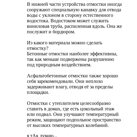
В нижней части устройства отмостки иногда
сооружают специальную канавку для отвода
воды с уклоном в сторону естественного
водостока. Водостоком может служить
виниловая труба, распиленная вдоль. Она же
послужит и бордюром.
Из какого материала можно сделать
отмостку?
Бетонные отмостки наиболее эффективны,
так как меньше подвержены разрушению
под природным воздействием.
Асфальтобетонные отмостки также хорошо
себя зарекомендовали. Они неплохо
задерживают влагу, отводя её за пределы
площадки.
Отмостки с утеплителем целесообразно
ставить в домах, где есть цокольный этаж
или подвал. Они улучшают температурный
режим, защищают подпольное пространство
от высоких температурных колебаний.
я тАк думаю...