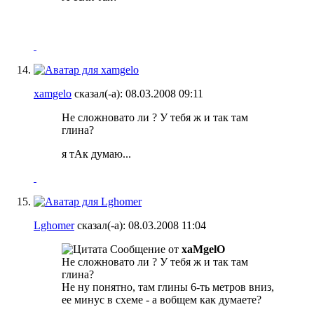
xamgelo
сказал(-а):
08.03.2008
09:11
Не сложновато ли ? У тебя ж и так там
глина?
я тАк думаю...
Lghomer
сказал(-а):
08.03.2008
11:04
Сообщение от
xaMgelO
Не сложновато ли ? У тебя ж и так там
глина?
Не ну понятно, там глины 6-ть метров вниз,
ее минус в схеме - а вобщем как думаете?