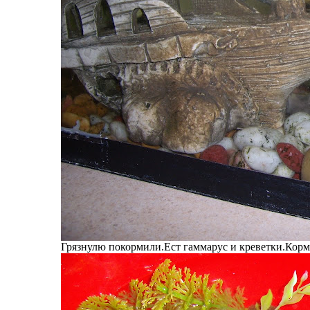
Грязнулю покормили.Ест гаммарус и креветки.Корми