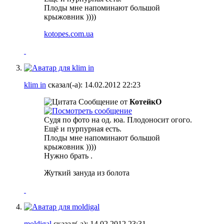
Плоды мне напоминают большой
крыжовник ))))
kotopes.com.ua
klim in
сказал(-а):
14.02.2012
22:23
Сообщение от
КотейкО
Судя по фото на од. юа. Плодоносит огого.
Ещё и пурпурная есть.
Плоды мне напоминают большой
крыжовник ))))
Нужно брать
.
Жуткий зануда из болота
moldigal
сказал(-а):
14.02.2012
23:31