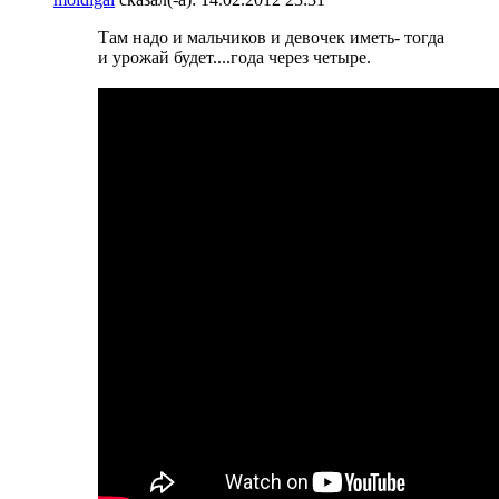
Там надо и мальчиков и девочек иметь- тогда
и урожай будет....года через четыре.