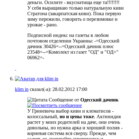
деньги. Осилите - вкуснатища еще та!!!!!!!!
У себя выращиваю только натуральную киви
Стратона (закарпатская киви). Пока первую
зиму пережили, говорить о перезимовке и
урожае - рано.
Подписной индекс на газеты в любом
почтовом отделении Украины: -=Одесский
дачник 30426=--=Одесский дачник плюс
23548=--=Комплект из газет "ОД" и "ОД+"
06962=-
klim in
сказал(-а):
28.02.2012
17:00
Сообщение от
Одесский дачник
У Гриневича выбор киви и клематисов -
колоссальный,
но и цены тоже
. Актинидия
растет у моих родителей на даче, они очень
довольны, но нужна арка и хороший полив -
корневая система вся сверху. Прежде, чем
садить ее, почитайте агротехнику и