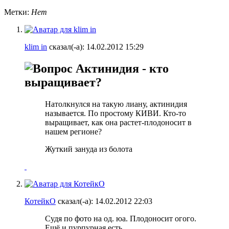
Метки:
Нет
klim in
сказал(-а):
14.02.2012
15:29
Актинидия - кто
выращивает?
Натолкнулся на такую лиану, актинидия
называется. По простому КИВИ. Кто-то
выращивает, как она растет-плодоносит в
нашем регионе?
Жуткий зануда из болота
КотейкО
сказал(-а):
14.02.2012
22:03
Судя по фото на од. юа. Плодоносит огого.
Ещё и пурпурная есть.