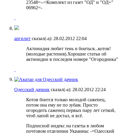
23548=--=Комплект из газет "ОД" и "ОД+"
06962=-
аргилит
сказал(-а):
28.02.2012
22:04
Актинидия любит тень и боиться...котов!
(молодые растения).Хорошие статьи об
актинидии в последем номере "Огородника"
Одесский дачник
сказал(-а):
28.02.2012
22:24
Котов боится только молодой саженец,
потом она ему не по зубам. Просто
огородить саженец первых пару лет сеткой,
чтоб лапой не достал, и всё.
Подписной индекс на газеты в любом
почтовом отделении Украины: -=Одесский