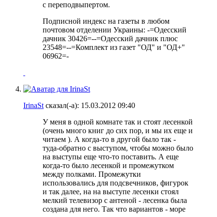
с переподвыпертом.
Подписной индекс на газеты в любом
почтовом отделении Украины: -=Одесский
дачник 30426=--=Одесский дачник плюс
23548=--=Комплект из газет "ОД" и "ОД+"
06962=-
IrinaSt
сказал(-а):
15.03.2012
09:40
У меня в одной комнате так и стоят лесенкой
(очень много книг до сих пор, и мы их еще и
читаем
). А когда-то в другой было так -
туда-обратно с выступом, чтобы можно было
на выступы еще что-то поставить. А еще
когда-то было лесенкой и промежутком
между полками. Промежутки
использовались для подсвечников, фигурок
и так далее, на на выступе лесенки стоял
мелкий телевизор с антеной - лесенка была
создана для него. Так что вариантов - море