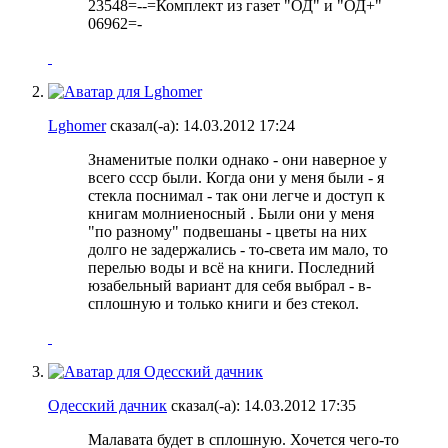
23548=--=Комплект из газет "ОД" и "ОД+"
06962=-
Lghomer
сказал(-а):
14.03.2012
17:24
Знаменитые полки однако - они наверное у
всего ссср были. Когда они у меня были - я
стекла поснимал - так они легче и доступ к
книгам молниеносный
. Были они у меня
"по разному" подвешаны - цветы на них
долго не задержались - то-света им мало, то
перелью воды и всё на книги. Последний
юзабельный вариант для себя выбрал - в-
сплошную и только книги и без стекол.
Одесский дачник
сказал(-а):
14.03.2012
17:35
Малавата будет в сплошную.
Хочется чего-то