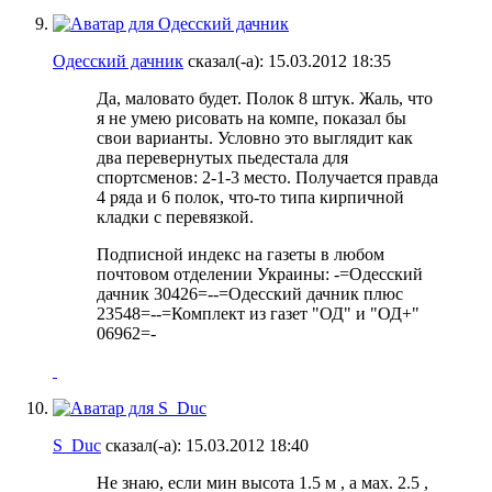
Одесский дачник
сказал(-а):
15.03.2012
18:35
Да, маловато будет. Полок 8 штук. Жаль, что
я не умею рисовать на компе, показал бы
свои варианты. Условно это выглядит как
два перевернутых пьедестала для
спортсменов: 2-1-3 место. Получается правда
4 ряда и 6 полок, что-то типа кирпичной
кладки с перевязкой.
Подписной индекс на газеты в любом
почтовом отделении Украины: -=Одесский
дачник 30426=--=Одесский дачник плюс
23548=--=Комплект из газет "ОД" и "ОД+"
06962=-
S_Duc
сказал(-а):
15.03.2012
18:40
Не знаю, если мин высота 1.5 м , а мах. 2.5 ,