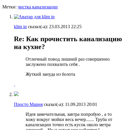
Метки:
чистка канализации
klim in
сказал(-а):
23.03.2013
22:25
Re: Как прочистить канализацию
на кухне?
Отличный повод лишний раз совершенно
заслужено похвалить себя
.
Жуткий зануда из болота
Просто Мария
сказал(-а):
11.09.2013
20:01
Идея замечательная, завтра попробую , а то
хожу вокруг мойки весь вечер....... Труба от
канализации точно есть кусок около метра
длинной .. Ну и остальное найдется !