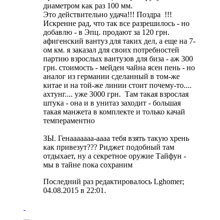
диаметром как раз 100 мм.
Это действительно удача!!! Поздра
!!!
Искренне рад, что так все разрешилось - но
добавлю - в Эпц. продают за 120 грн.
афигенский вантуз для таких дел, а еще на 7-
ом км. я заказал для своих потребностей
партию взрослых вантузов для биза - аж 300
грн. стоимость - мейден чайна ясен пень - но
аналог из германии сделанный в том-же
китае и на той-же линии стоит почему-то....
ахтунг.... уже 3000 грн.
Там такая взрослая
штука - она и в унитаз заходит - большая
такая манжета в комплекте и только качай
темпераментно
ЗЫ. Генааааааа-аааа тебя взять такую хрень
как привезут??? Риджет подобный там
отдыхает, ну а секретное оружие Тайфун -
мы в тайне пока сохраним
Последний раз редактировалось Lghomer;
04.08.2015 в
22:01
.