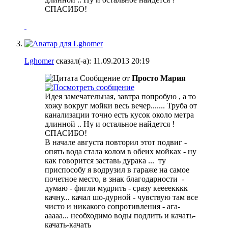
СПАСИБО!
Lghomer
сказал(-а):
11.09.2013
20:19
Сообщение от
Просто Мария
Идея замечательная, завтра попробую , а то
хожу вокруг мойки весь вечер....... Труба от
канализации точно есть кусок около метра
длинной .. Ну и остальное найдется !
СПАСИБО!
В начале августа повторил этот подвиг -
опять вода стала колом в обеих мойках - ну
как говорится заставь дурака ...
ту
приспособу я водрузил в гараже на самое
почетное место, в знак благодарности
-
думаю - фигли мудрить - сразу кеееекккк
качну... качал шо-дурной - чувствую там все
чисто и никакого сопротивления - ага-
ааааа... необходимо воды подлить и качать-
качать-качать