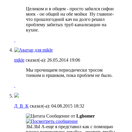
Целиком и в общем - просто забился сифон
моек - он общий на обе мойки
Ну главное-
что прошлогодний кач на долго решил
проблему забитых труб канализации на
кухне.
mikle
сказал(-а):
26.05.2014
19:06
Мы прочищаем периодически тросом
тонким и ершиком, пока проблем не было.
Д_В_К
сказал(-а):
04.08.2015
18:32
Сообщение от
Lghomer
ЗЫ.ЗЫ А-еще я представил как с помощью
такого поршневого девайса - чистить трубы