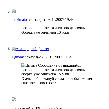
maximator
сказал(-а):
08.11.2007
19:44
леса остались от фасадчиков,деревяные
сборка уже оплачена 1$ м.кв
Lghomer
сказал(-а):
08.11.2007
19:54
Сообщение от
maximator
леса остались от фасадчиков,деревяные
сборка уже оплачена 1$ м.кв
Хммм, я-б пожалуй согласился-бы - может
еще поторговаться???
ubn
сказал(-а):
09.11.2007
09:20