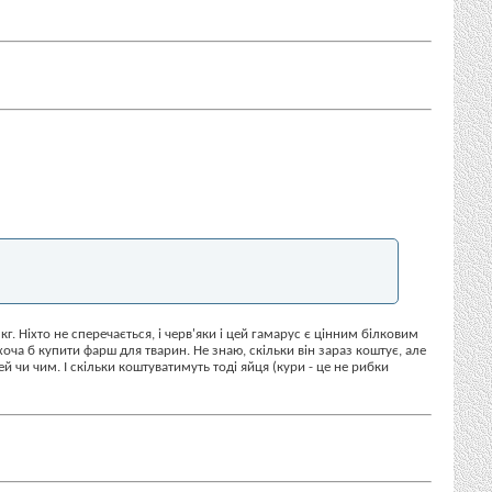
кг. Ніхто не сперечається, і черв'яки і цей гамарус є цінним білковим
а б купити фарш для тварин. Не знаю, скільки він зараз коштує, але
 чи чим. І скільки коштуватимуть тоді яйця (кури - це не рибки