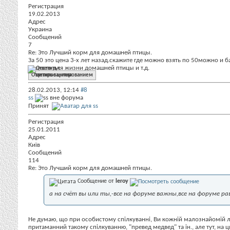
Регистрация
19.02.2013
Адрес
Украина
Сообщений
7
Re: Это Лучший корм для домашней птицы.
За 50 это цена 3-х лет назад.скажите где можно взять по 50
можно и ба
веществ для жизни домашней птицы и т.д.
Ответить с цитированием
28.02.2013,
12:14
#8
ss
Принят
Регистрация
25.01.2011
Адрес
Київ
Сообщений
114
Re: Это Лучший корм для домашней птицы.
Сообщение от
leroy
а на счёт вы или ты,-все на форуме важны,все на форуме р
Не думаю, що при особистому спілкуванні, Ви кожній малознайомій люд
притаманний такому спілкуванню, "превед медвед" та ін., але тут, на ц