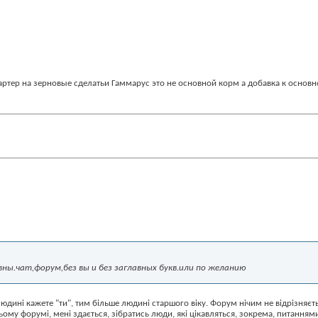
ртер на зерновые сделать
и Гаммарус это не основной корм а добавка к осно
авны.чат,форум,без вы и без заглавных букв.или по желанию
ині кажете "ти", тим більше людині старшого віку. Форум нічим не відрізняєтьс
ьому форумі, мені здається, зібратись люди, які цікавляться, зокрема, питаннями 