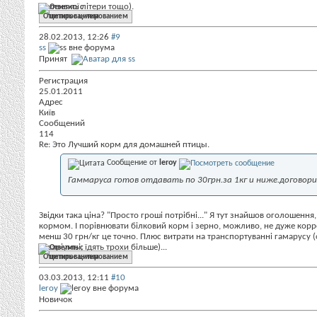
маленької літери тощо).
Ответить с цитированием
28.02.2013,
12:26
#9
ss
Принят
Регистрация
25.01.2011
Адрес
Київ
Сообщений
114
Re: Это Лучший корм для домашней птицы.
Сообщение от
leroy
Гаммаруса готов отдавать по 30грн.за 1кг и ниже.договор
Звідки така ціна? "Просто гроші потрібні..." Я тут знайшов оголошення,
кормом. І порівнювати білковий корм і зерно, можливо, не дуже корр
менш 30 грн/кг це точно. Плюс витрати на транспортуванні гамарусу (
акваріумні, їдять трохи більше)...
Ответить с цитированием
03.03.2013,
12:11
#10
leroy
Новичок