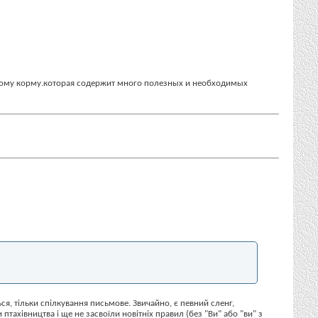
вному корму.которая содержит много полезных и необходимых
я, тільки спілкування письмове. Звичайно, є певний сленг,
птахівництва і ще не засвоїли новітніх правил (без "Ви" або "ви" з