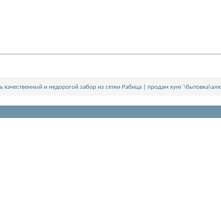
ть качественный и недорогой забор из сетки Рабица
|
продам кунг \бытовка\а