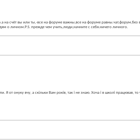
.а на счёт вы или ты,-все на форуме важны,все на форуме равны.чат,форум,без
ям о личном.Р.S. прежде чем учить,люди,начните с себя.ничего личного.
. Я от онуку вчу, а скільки Вам років, так і не знаю. Хоча і в школі працював, т