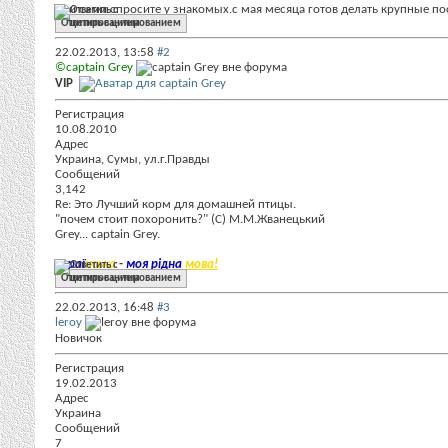
или сами спросите у знакомых.с мая месяца готов делать крупные п
Ответить с цитированием
22.02.2013,
13:58
#2
©captain Grey
VIP
Регистрация
10.08.2010
Адрес
Украина, Сумы, ул.г.Правды
Сообщений
3,142
Re: Это Лучший корм для домашней птицы.
"почем стоит похоронить?" (С) М.М.Жванецький
Grey... captain Grey.
Украї
нська
-
моя рідна
мова!
Ответить с цитированием
22.02.2013,
16:48
#3
leroy
Новичок
Регистрация
19.02.2013
Адрес
Украина
Сообщений
7