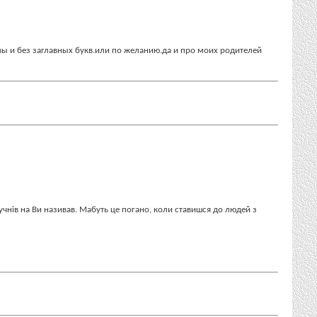
 вы и без заглавных букв.или по желанию.да и про моих родителей
о учнів на Ви називав. Мабуть це погано, коли ставишся до людей з