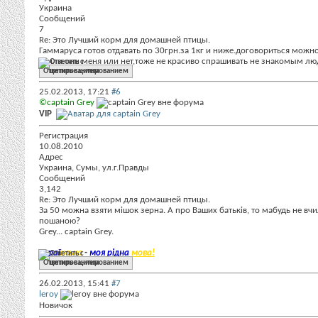
Украина
Сообщений
7
Re: Это Лучший корм для домашней птицы.
Гаммаруса готов отдавать по 30грн.за 1кг и ниже.договориться можно
учили они меня или нет,тоже не красиво спрашивать не знакомым люд
Ответить с цитированием
25.02.2013,
17:21
#6
©captain Grey
VIP
Регистрация
10.08.2010
Адрес
Украина, Сумы, ул.г.Правды
Сообщений
3,142
Re: Это Лучший корм для домашней птицы.
За 50 можна взяти мішок зерна. А про Ваших батьків, то мабудь не вчили
пошаною?
Grey... captain Grey.
Украї
нська
-
моя рідна
мова!
Ответить с цитированием
26.02.2013,
15:41
#7
leroy
Новичок