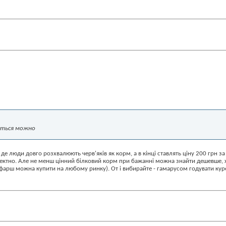
иться можно
 де люди довго розхвалюють черв'яків як корм, а в кінці ставлять ціну 200 грн за 
ектно. Але не менш цінний білковий корм при бажанні можна знайти дешевше, хоч
фарш можна купити на любому ринку). От і вибирайте - гамарусом годувати курей