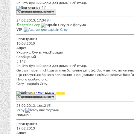
Re: Это Лучший корм для домашней птицы.
Ты это к чему? ? ?
Ответить с цитированием
24.02.2013,
17:34
#4
©captain Grey
VIP
Регистрация
10.08.2010
Адрес
Украина, Сумы, ул.г.Правды
Сообщений
3,142
Re: Это Лучший корм для домашней птицы.
Ger, wir haben nicht zusammen Schweine gehütet. Вас у дитинстві не в
Що стосується Вашого запитання, я поцікавився скільки коштує Ваш
Нічого особистого.
Grey... captain Grey.
Украї
нська
-
моя рідна
мова!
Ответить с цитированием
25.02.2013,
16:12
#5
leroy
Новичок
Регистрация
19.02.2013
Адрес