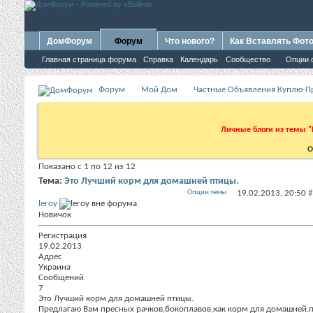
ДомФорум
Форум
Что нового?
Как Вставлять Фот
Главная страница форума
Справка
Календарь
Сообщество
Опции 
Форум
Мой Дом
Частные Объявления Куплю-
Личные блоги из темы "
О
Показано с 1 по 12 из 12
Тема:
Это Лучший корм для домашней птицы.
Опции темы
19.02.2013,
20:50
#
leroy
Новичок
Регистрация
19.02.2013
Адрес
Украина
Сообщений
7
Это Лучший корм для домашней птицы.
Предлагаю Вам пресных рачков,бокоплавов,как корм для домашней.пт