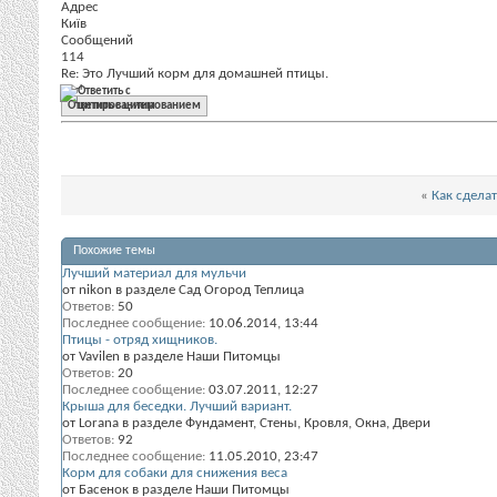
Адрес
Київ
Сообщений
114
Re: Это Лучший корм для домашней птицы.
Гут!
Ответить с цитированием
«
Как сдела
Похожие темы
Лучший материал для мульчи
от nikon в разделе Сад Огород Теплица
Ответов:
50
Последнее сообщение:
10.06.2014,
13:44
Птицы - отряд хищников.
от Vavilen в разделе Наши Питомцы
Ответов:
20
Последнее сообщение:
03.07.2011,
12:27
Крыша для беседки. Лучший вариант.
от Lorana в разделе Фундамент, Стены, Кровля, Окна, Двери
Ответов:
92
Последнее сообщение:
11.05.2010,
23:47
Корм для собаки для снижения веса
от Басенок в разделе Наши Питомцы