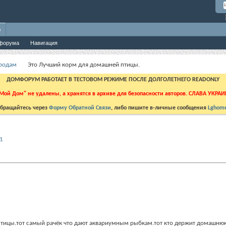
о
форума
Навигация
Продам
Это Лучший корм для домашней птицы.
ДОМФОРУМ РАБОТАЕТ В ТЕСТОВОМ РЕЖИМЕ ПОСЛЕ ДОЛГОЛЕТНЕГО READONLY
Мой Дом" не удалены, а хранятся в архиве для безопасности авторов. СЛАВА УКРА
бращайтесь через
Форму Обратной Связи
, либо пишите в-личные сообщения
Lghome
1
ицы.тот самый рачёк что дают аквариумным рыбкам.тот кто держит домашнюю п