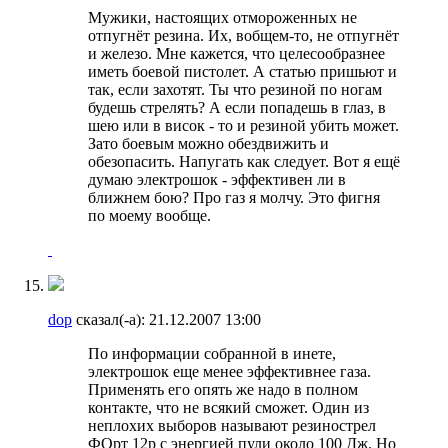
Мужики, настоящих отмороженных не
отпугнёт резина. Их, вобщем-то, не отпугнёт
и железо. Мне кажется, что целесообразнее
иметь боевой пистолет. А статью пришьют и
так, если захотят. Ты что резиной по ногам
будешь стрелять? А если попадешь в глаз, в
шею или в висок - то и резиной убить может.
Зато боевым можно обездвижить и
обезопасить. Напугать как следует. Вот я ещё
думаю электрошок - эффективен ли в
ближнем бою? Про газ я молчу. Это фигня
по моему вообще.
dop
сказал(-а):
21.12.2007
13:00
По информации собранной в инете,
электрошок еще менее эффективнее газа.
Применять его опять же надо в полном
контакте, что не всякий сможет. Один из
неплохих выборов называют резинострел
ФОрт 12р с энергией пули около 100 Дж. Но