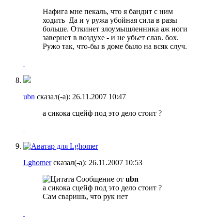
Нафига мне пекаль, что я бандит с ним
ходить
Да и у ружа убойная сила в разы
больше. Откинет злоумышленника аж ноги
завернет в воздухе - и не убьет слав. бох.
Ружо так, что-бы в доме было на всяк случ.
ubn
сказал(-а):
26.11.2007
10:47
а сикока сцейф под это дело стоит ?
Lghomer
сказал(-а):
26.11.2007
10:53
Сообщение от
ubn
а сикока сцейф под это дело стоит ?
Сам сваришь, что рук нет