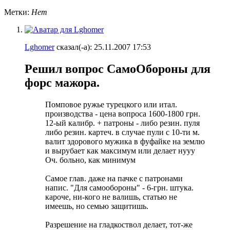
Метки:
Нет
Lghomer
сказал(-а):
25.11.2007
17:53
Решил вопрос СамоОбороны для
форс мажора.
Помповое ружье турецкого или итал.
производства - цена вопроса 1600-1800 грн.
12-ый калибр. + патроны - либо резин. пуля
либо резин. картеч. в случае пули с 10-ти м.
валит здорового мужика в фуфайке на землю
и вырубает как максимум или делает нууу
Оч. больно, как минимум
Самое глав. даже на пачке с патронами
напис. "Для самообороны" - 6-грн. штука.
кароче, ни-кого не валишь, статью не
имеешь, но семью защитишь.
Разрешение на гладкоствол делает, тот-же