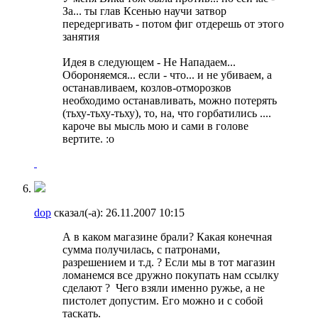
За... ты глав Ксенью научи затвор
передергивать - потом фиг отдерешь от этого
занятия
Идея в следующем - Не Нападаем...
Обороняемся... если - что... и не убиваем, а
останавливаем, козлов-отморозков
необходимо останавливать, можно потерять
(тьху-тьху-тьху), то, на, что горбатились ....
кароче вы мысль мою и сами в голове
вертите. :o
dop
сказал(-а):
26.11.2007
10:15
А в каком магазине брали? Какая конечная
сумма получилась, с патронами,
разрешением и т.д. ? Если мы в тот магазин
ломанемся все дружно покупать нам ссылку
сделают ?
Чего взяли именно ружье, а не
пистолет допустим. Его можно и с собой
таскать.