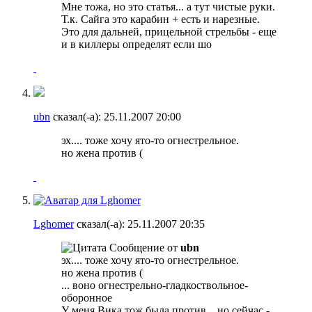
Мне тожа, но это статья... а тут чистые руки.
Т.к. Сайга это карабин + есть и нарезные.
Это для дальней, прицельной стрельбы - еще
и в киллеры определят если шо
ubn
сказал(-а):
25.11.2007
20:00
эх.... тоже хочу ято-то огнестрельное.
но жена против (
Lghomer
сказал(-а):
25.11.2007
20:35
Сообщение от
ubn
эх.... тоже хочу ято-то огнестрельное.
но жена против (
... воно огнестрельно-гладкоствольное-
оборонное
У меня Вика тож была против... но сейчас -