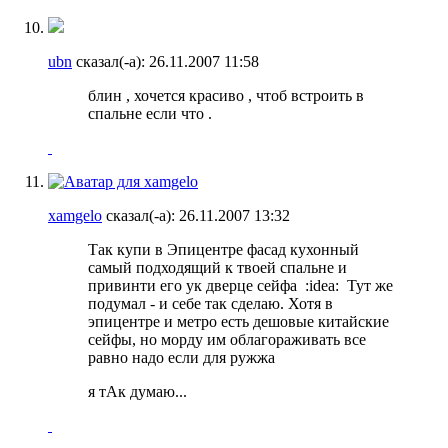
ubn
сказал(-а):
26.11.2007
11:58
блин , хочется красиво , чтоб встроить в
спальне если что .
xamgelo
сказал(-а):
26.11.2007
13:32
Так купи в Эпицентре фасад кухонный
самый подходящий к твоей спальне и
привинти его ук дверце сейфа
:idea:
Тут же
подумал - и себе так сделаю. Хотя в
эпицентре и метро есть дешовые китайские
сейфы, но морду им облагораживать все
равно надо если для ружжа
я тАк думаю...