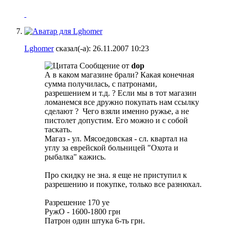
Lghomer
сказал(-а):
26.11.2007
10:23
Сообщение от
dop
А в каком магазине брали? Какая конечная
сумма получилась, с патронами,
разрешением и т.д. ? Если мы в тот магазин
ломанемся все дружно покупать нам ссылку
сделают ?
Чего взяли именно ружье, а не
пистолет допустим. Его можно и с собой
таскать.
Магаз - ул. Мясоедовская - сл. квартал на
углу за еврейской больницей "Охота и
рыбалка" кажись.
Про скидку не зна. я еще не приступил к
разрешению и покупке, только все разнюхал.
Разрешение 170 уе
РужО - 1600-1800 грн
Патрон один штука 6-ть грн.