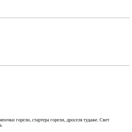
мпочки горели, стартера горели, дроселя тудаже. Свет
а.