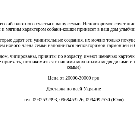
го абсолютного счастья в вашу семью. Неповторимое сочетание
 и мягким характером собаки-кошки принесет в ваш дом улыбчи
орые дарят эти удивительные создания, их можно только почувст
ем нового члена семьи наполниться неповторимой гармонией и
дом, чипированы, привиты по возрасту, имеют щенячью карточку
 приехать, познакомиться с нашими мохнатыми медведиками и во
семьи)
Цена от 20000-30000 грн
Доставка по всей Украине
тел. 0932532993, 0968453226, 0994992530 (Юля)