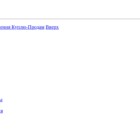
ления Куплю-Продам
Вверх
цы
ия