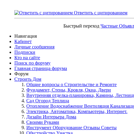
Ответить с цитированием
Быстрый переход
Частные Объяв
Навигация
Кабинет
Личные сообщения
Подписки
Кто на сайте
Поиск по форуму
Главная страница форума
Форум
Строить Дом
Общие вопросы о Строительстве и Ремонте
Фундамент, Стены, Кровля, Окна, Двери
Внутренняя отделка-планировка, Камины, Лестни
Сад Огород Теплица
Отопление Водоснабжение Вентиляция Канализац
Электрика, Автоматика, Компьютеры, Интернет.
Дизайн Интерьера Дома
Своими Руками
Инструмент Оборудование Отзывы Советы
Обустройство Участка