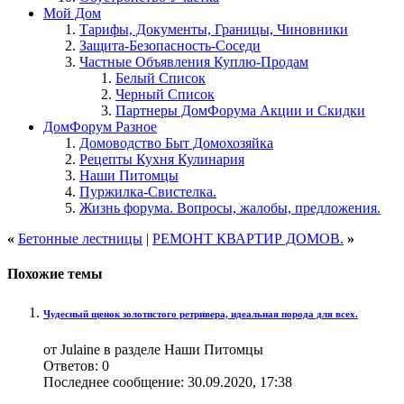
Мой Дом
Тарифы, Документы, Границы, Чиновники
Защита-Безопасность-Соседи
Частные Объявления Куплю-Продам
Белый Список
Черный Список
Партнеры ДомФорума Акции и Скидки
ДомФорум Разное
Домоводство Быт Домохозяйка
Рецепты Кухня Кулинария
Наши Питомцы
Пуржилка-Свистелка.
Жизнь форума. Вопросы, жалобы, предложения.
«
Бетонные лестницы
|
РЕМОНТ КВАРТИР ДОМОВ.
»
Похожие темы
Чудесный щенок золотистого ретривера, идеальная порода для всех.
от Julaine в разделе Наши Питомцы
Ответов:
0
Последнее сообщение:
30.09.2020,
17:38