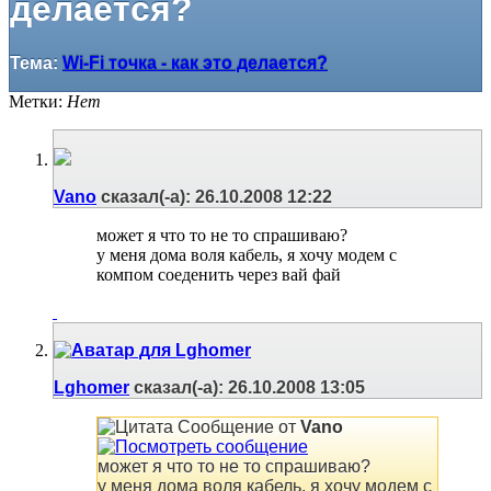
делается?
Тема:
Wi-Fi точка - как это делается?
Метки:
Нет
Vano
сказал(-а):
26.10.2008
12:22
может я что то не то спрашиваю?
у меня дома воля кабель, я хочу модем с
компом соеденить через вай фай
Lghomer
сказал(-а):
26.10.2008
13:05
Сообщение от
Vano
может я что то не то спрашиваю?
у меня дома воля кабель, я хочу модем с