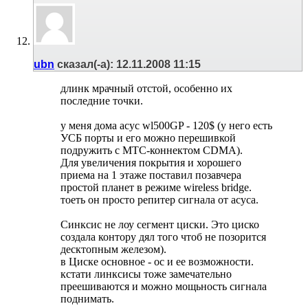
ubn
сказал(-а):
12.11.2008
11:15
длинк мрачный отстой, особенно их
последние точки.
у меня дома асус wl500GP - 120$ (у него есть
УСБ порты и его можно перешивкой
подружить с МТС-коннектом CDMA).
Для увеличения покрытия и хорошего
приема на 1 этаже поставил позавчера
простой планет в режиме wireless bridge.
тоеть он просто репитер сигнала от асуса.
Синксис не лоу сегмент циски. Это циско
создала контору дял того чтоб не позорится
десктопным железом).
в Циске основное - ос и ее возможности.
кстати линксисы тоже замечательно
преешиваются и можно мощьность сигнала
поднимать.