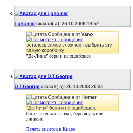
Lghomer
сказал(-а):
26.10.2008
19:52
Сообщение от
Vano
осталось самое сложное - выбрать эту
самую коробочку
"Де-Линк" бери и не ошибешся.
D.T.George
сказал(-а):
26.10.2008
20:41
Сообщение от
Homer
"Де-Линк" бери и не ошибешся.
Они частенько глючат, бери асусь или
линксис
Печать визиток в Киеве