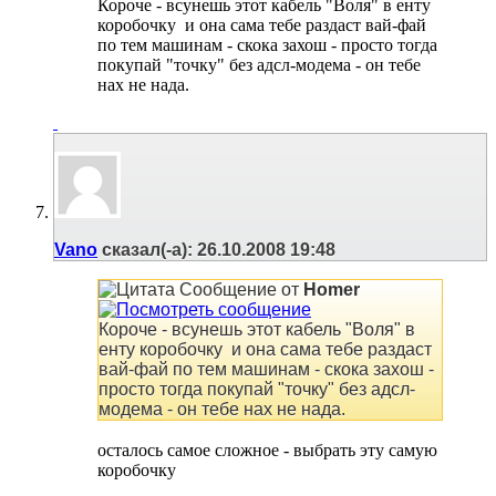
Короче - всунешь этот кабель "Воля" в енту
коробочку
и она сама тебе раздаст вай-фай
по тем машинам - скока захош - просто тогда
покупай "точку" без адсл-модема - он тебе
нах не нада.
Vano
сказал(-а):
26.10.2008
19:48
Сообщение от
Homer
Короче - всунешь этот кабель "Воля" в
енту коробочку
и она сама тебе раздаст
вай-фай по тем машинам - скока захош -
просто тогда покупай "точку" без адсл-
модема - он тебе нах не нада.
осталось самое сложное - выбрать эту самую
коробочку