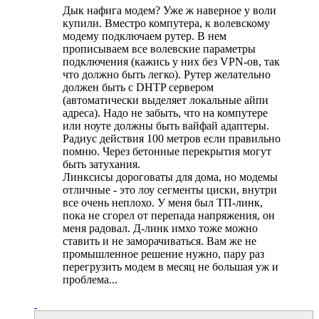
Дык нафига модем? Уже ж наверное у воли
купили. Вместро компутера, к волевскому
модему подключаем рутер. В нем
прописываем все волевские параметры
подключения (кажись у них без VPN-ов, так
что должно быть легко). Рутер желательно
должен быть с DHTP сервером
(автоматически выделяет локальные айпи
адреса). Надо не забыть, что на компутере
или ноуте должны быть вайфай адаптеры.
Радиус действия 100 метров если правильно
помню. Через бетонные перекрытия могут
быть затухания.
Линксисы дороговаты для дома, но модемы
отличные - это лоу сегменты циски, внутри
все очень неплохо. У меня был ТП-линк,
пока не сгорел от перепада напряжения, он
меня радовал. Д-линк имхо тоже можно
ставить и не заморачиваться. Вам же не
промышленное решение нужно, пару раз
перегрузить модем в месяц не большая уж и
проблема...