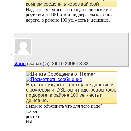
компом соеденить через вай фай
Нада точку купить - они щя не дорогие и с
роутером и IDSL-ом и подогревом кофе по
дороге, в районе 100 уе. - есть и дешевше.
Vano
сказал(-а):
26.10.2008
13:32
Сообщение от
Homer
Нада точку купить - они щя не дорогие и
с роутером и IDSL-ом и подогревом кофе
по дороге, в районе 100 уе. - есть и
дешевше.
а можно объяснить что для чего надо?
точка
роутер
idsl