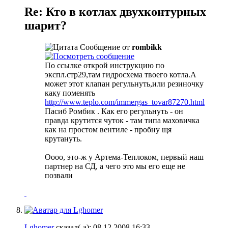
Re: Кто в котлах двухконтурных
шарит?
Сообщение от
rombikk
По ссылке открой инструкцию по
экспл.стр29,там гидросхема твоего котла.А
может этот клапан регульнуть,или резиночку
каку поменять
http://www.teplo.com/immergas_tovar87270.html
Пасиб Ромбик
. Как его регульнуть - он
правда крутится чуток - там типа маховичка
как на простом вентиле - пробну щя
крутануть.
Оооо, это-ж у Артема-Теплоком, первый наш
партнер на СД, а чего это мы его еще не
позвали
Lghomer
сказал(-а):
08.12.2008
16:33