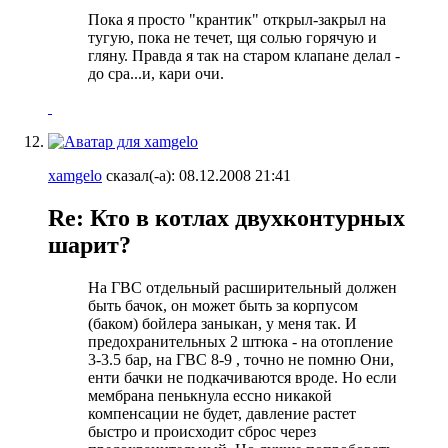
Пока я просто "крантик" открыл-закрыл на
тугую, пока не течет, щя солью горячую и
гляну. Правда я так на старом клапане делал -
до сра...и, кари очи.
xamgelo
сказал(-а):
08.12.2008
21:41
Re: Кто в котлах двухконтурных
шарит?
На ГВС отдельный расширительный должен
быть бачок, он может быть за корпусом
(баком) бойлера заныкан, у меня так. И
предохранительных 2 штюка - на отопление
3-3.5 бар, на ГВС 8-9 , точно не помню Они,
енти бачки не подкачиваются вроде. Но если
мембрана пенькнула ессно никакой
компенсации не будет, давление растет
быстро и происходит сброс через