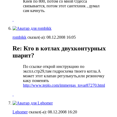
Киев по 800, потом со мной Одесса
связывается, потом этот сантехник
, думал
сам качнуть.
rombikk
сказал(-а):
08.12.2008
16:05
Re: Кто в котлах двухконтурных
шарит?
По ссылке открой инструкцию по
экспл.стр29,там гидросхема твоего котла.А
может этот клапан регульнуть,или резиночку
каку поменять
http://www.teplo.com/immergas_tovar87270.html
Lghomer
сказал(-а):
08.12.2008
16:20