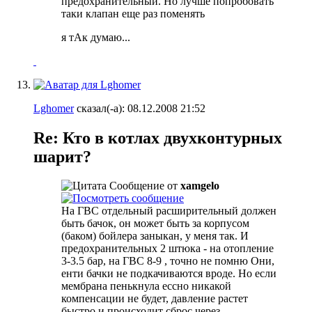
предохранительный. Но лучше попробовать
таки клапан еще раз поменять
я тАк думаю...
Lghomer
сказал(-а):
08.12.2008
21:52
Re: Кто в котлах двухконтурных
шарит?
Сообщение от
xamgelo
На ГВС отдельный расширительный должен
быть бачок, он может быть за корпусом
(баком) бойлера заныкан, у меня так. И
предохранительных 2 штюка - на отопление
3-3.5 бар, на ГВС 8-9 , точно не помню Они,
енти бачки не подкачиваются вроде. Но если
мембрана пенькнула ессно никакой
компенсации не будет, давление растет
быстро и происходит сброс через