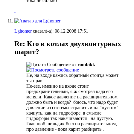
тока не сильно
Lghomer
сказал(-а):
08.12.2008
17:51
Re: Кто в котлах двухконтурных
шарит?
Сообщение от
rombikk
Не, на входе кажись обратный стоит,а может
ты прав
Не-еее, именно на входе стоит
предохранительный, я-ж смотрел када его
меняли. Какое давление на расширительном
должно быть и когда?
боюсь, что надо будет
давление из системы стравить и на "пустом"
качнуть, как на гидрофоре, в смысле
гидрофоры так накачиваются - на пустую.
Глав шоб шильдик был на расширительном,
про давление - пока харит разбирать
.