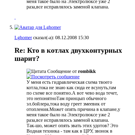
меня такое было на Электролюксе уже 2
раза,все исправлялось заменой клапана.
Lghomer
сказал(-а):
08.12.2008
15:30
Re: Кто в котлах двухконтурных
шарит?
Сообщение от
rombikk
У меня есть гидравлическая схема твоего
котла,тока не знаю как сюда ее всунуть,там
по схеме все понятно.А вот чево вода течет,
это непонятно
Там принцып обычного
эл.бойлера,тока воду греет змеевик от
отопления.Может опять причина в клапане,у
меня такое было на Электролюксе уже 2
раза,все исправлялось заменой клапана.
Так-шо, может опять звать этих удотов? Это
Водная техника - там как в ЦРУ, звонок в