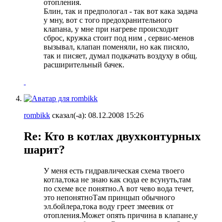
отопления.
Блин, так и предпологал - так вот кака задача
у мну, вот с того предохранительного
клапана, у мне при нагреве происходит
сброс, кружка стоит под ним
, сервис-менов
вызывал, клапан поменяли, но как писяло,
так и писяет, думал подкачать воздуху в общ.
расширительный бачек.
rombikk
сказал(-а):
08.12.2008
15:26
Re: Кто в котлах двухконтурных
шарит?
У меня есть гидравлическая схема твоего
котла,тока не знаю как сюда ее всунуть,там
по схеме все понятно.А вот чево вода течет,
это непонятно
Там принцып обычного
эл.бойлера,тока воду греет змеевик от
отопления.Может опять причина в клапане,у