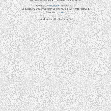
Текущее время:
16:14
. Часовой пояс GMT +3.
Powered by
vBulletin®
Version 4.2.0
Copyright © 2026 vBulletin Solutions, Inc. All rights reserved.
Перевод:
zCarot
ДомФорум -2007 by Lghomer