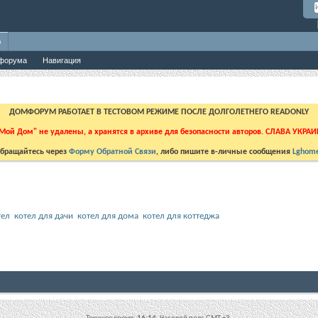
о
форума
Навигация
ДОМФОРУМ РАБОТАЕТ В ТЕСТОВОМ РЕЖИМЕ ПОСЛЕ ДОЛГОЛЕТНЕГО READONLY
Мой Дом" не удалены, а хранятся в архиве для безопасности авторов. СЛАВА УКРА
бращайтесь через
Форму Обратной Связи
, либо пишите в-личные сообщения
Lghome
тел
котел для дачи
котел для дома
котел для коттеджа