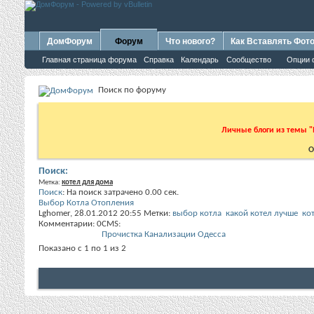
ДомФорум
Форум
Что нового?
Как Вставлять Фот
Главная страница форума
Справка
Календарь
Сообщество
Опции 
Поиск по форуму
Личные блоги из темы "
О
Поиск:
Метка:
котел для дома
Поиск
:
На поиск затрачено
0.00
сек.
Выбор Котла Отопления
Lghomer
, 28.01.2012 20:55
Метки:
выбор котла
какой котел лучше
ко
Комментарии: 0
CMS:
Прочистка Канализации Одесса
Показано с 1 по 1 из 2