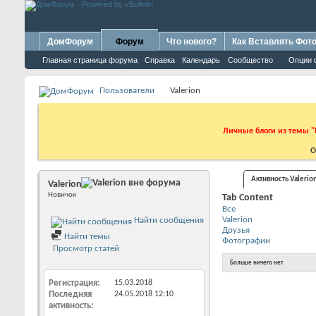
ДомФорум
Форум
Что нового?
Как Вставлять Фот
Главная страница форума
Справка
Календарь
Сообщество
Опции 
Пользователи
Valerion
Личные блоги из темы "
О
Активность Valerio
Valerion
Новичок
Tab Content
Все
Valerion
Найти сообщения
Друзья
Найти темы
Фотографии
Просмотр статей
Больше ничего нет
Регистрация
15.03.2018
Последняя
24.05.2018
12:10
активность