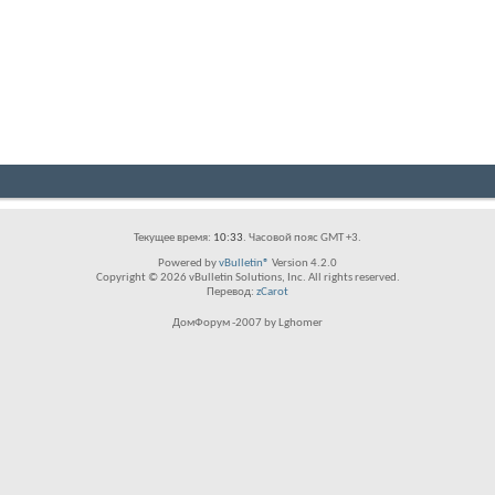
Текущее время:
10:33
. Часовой пояс GMT +3.
Powered by
vBulletin®
Version 4.2.0
Copyright © 2026 vBulletin Solutions, Inc. All rights reserved.
Перевод:
zCarot
ДомФорум -2007 by Lghomer