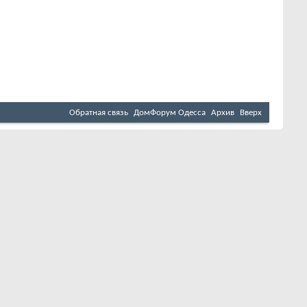
Обратная связь
ДомФорум Одесса
Архив
Вверх