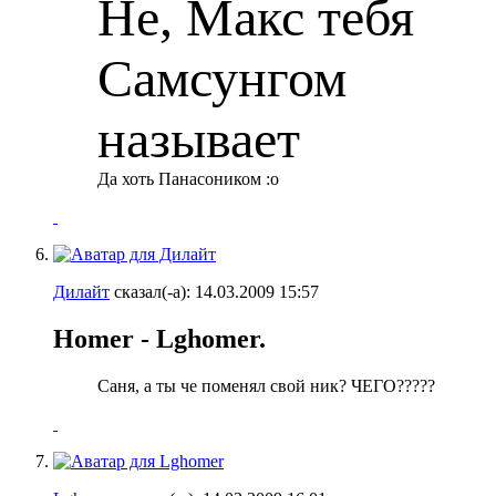
Не, Макс тебя
Самсунгом
называет
Да хоть Панасоником :o
Дилайт
сказал(-а):
14.03.2009
15:57
Homer - Lghomer.
Саня, а ты че поменял свой ник? ЧЕГО?????