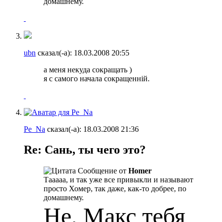
домашнему.
ubn
сказал(-а):
18.03.2008
20:55
а меня некуда сокращать )
я с самого начала сокращенній.
Pe_Na
сказал(-а):
18.03.2008
21:36
Re: Сань, ты чего это?
Сообщение от
Homer
Тааааа, и так уже все привыкли и называют
просто Хомер, так даже, как-то добрее, по
домашнему.
Не, Макс тебя