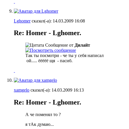
Lghomer
сказал(-а):
14.03.2009
16:08
Re: Homer - Lghomer.
Сообщение от
Дилайт
Так ты посмотри - че ты у себя написал
ой..... ёёёёё щя
- пасиб.
xamgelo
сказал(-а):
14.03.2009
16:13
Re: Homer - Lghomer.
А че поменял то ?
я тАк думаю...