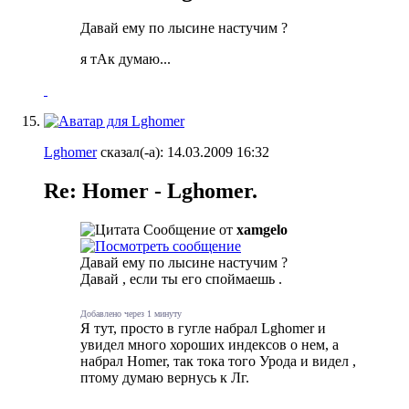
Давай ему по лысине настучим ?
я тАк думаю...
Lghomer
сказал(-а):
14.03.2009
16:32
Re: Homer - Lghomer.
Сообщение от
xamgelo
Давай ему по лысине настучим ?
Давай
, если ты его споймаешь
.
Добавлено через 1 минуту
Я тут, просто в гугле набрал Lghomer и
увидел много хороших индексов о нем, а
набрал Homer, так тока того Урода и видел
,
птому думаю вернусь к Лг.