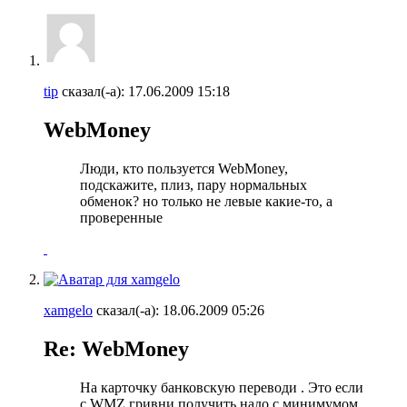
tip
сказал(-а):
17.06.2009
15:18
WebMoney
Люди, кто пользуется WebMoney,
подскажите, плиз, пару нормальных
обменок? но только не левые какие-то, а
проверенные
xamgelo
сказал(-а):
18.06.2009
05:26
Re: WebMoney
На карточку банковскую переводи . Это если
с WMZ гривни получить надо с минимумом